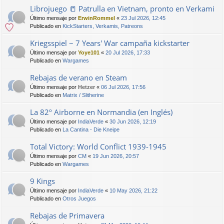
Librojuego 📒 Patrulla en Vietnam, pronto en Verkami
Último mensaje por
ErwinRommel
«
23 Jul 2026, 12:45
Publicado en
KickStarters, Verkamis, Patreons
Kriegsspiel ~ 7 Years' War campaña kickstarter
Último mensaje por
Yoye101
«
20 Jul 2026, 17:33
Publicado en
Wargames
Rebajas de verano en Steam
Último mensaje por
Hetzer
«
06 Jul 2026, 17:56
Publicado en
Matrix / Slitherine
La 82º Airborne en Normandia (en Inglés)
Último mensaje por
IndiaVerde
«
30 Jun 2026, 12:19
Publicado en
La Cantina - Die Kneipe
Total Victory: World Conflict 1939-1945
Último mensaje por
CM
«
19 Jun 2026, 20:57
Publicado en
Wargames
9 Kings
Último mensaje por
IndiaVerde
«
10 May 2026, 21:22
Publicado en
Otros Juegos
Rebajas de Primavera