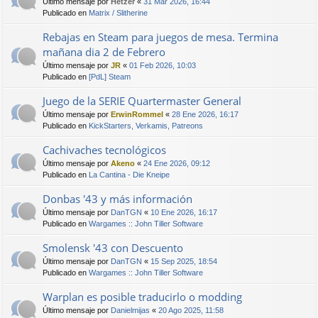
Último mensaje por
Hetzer
«
31 Mar 2026, 16:44
Publicado en
Matrix / Slitherine
Rebajas en Steam para juegos de mesa. Termina
mañana dia 2 de Febrero
Último mensaje por
JR
«
01 Feb 2026, 10:03
Publicado en
[PdL] Steam
Juego de la SERIE Quartermaster General
Último mensaje por
ErwinRommel
«
28 Ene 2026, 16:17
Publicado en
KickStarters, Verkamis, Patreons
Cachivaches tecnológicos
Último mensaje por
Akeno
«
24 Ene 2026, 09:12
Publicado en
La Cantina - Die Kneipe
Donbas '43 y más información
Último mensaje por
DanTGN
«
10 Ene 2026, 16:17
Publicado en
Wargames :: John Tiller Software
Smolensk '43 con Descuento
Último mensaje por
DanTGN
«
15 Sep 2025, 18:54
Publicado en
Wargames :: John Tiller Software
Warplan es posible traducirlo o modding
Último mensaje por
Danielmijas
«
20 Ago 2025, 11:58