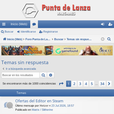
Inicio (Web)
nl
Buscar
Identificarse
or
Registrarse
de
eg
B
ac
Inicio (Web)
os
Foro Punta de Lanza Wargames
Buscar
Temas sin respuesta
nti
ist
u
es
fic
ra
s
rá
ar
rs
c
Temas sin respuesta
a
pi
se
e
r
Ir a búsqueda avanzada
do
Buscar
Búsqueda avanzada
s
Página
1
de
34
2
3
4
5
34
1
Se encontraron más de 1000 coincidencias
…
Temas
Ofertas del Editor en Steam
Último mensaje por
Hetzer
«
23 Jul 2026, 18:57
Publicado en
Matrix / Slitherine