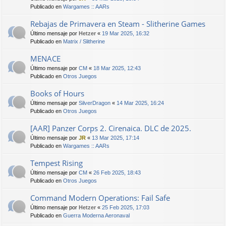
Publicado en
Wargames :: AARs
Rebajas de Primavera en Steam - Slitherine Games
Último mensaje por
Hetzer
«
19 Mar 2025, 16:32
Publicado en
Matrix / Slitherine
MENACE
Último mensaje por
CM
«
18 Mar 2025, 12:43
Publicado en
Otros Juegos
Books of Hours
Último mensaje por
SilverDragon
«
14 Mar 2025, 16:24
Publicado en
Otros Juegos
[AAR] Panzer Corps 2. Cirenaica. DLC de 2025.
Último mensaje por
JR
«
13 Mar 2025, 17:14
Publicado en
Wargames :: AARs
Tempest Rising
Último mensaje por
CM
«
26 Feb 2025, 18:43
Publicado en
Otros Juegos
Command Modern Operations: Fail Safe
Último mensaje por
Hetzer
«
25 Feb 2025, 17:03
Publicado en
Guerra Moderna Aeronaval