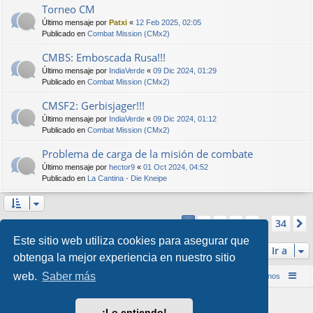
Torneo CM
Último mensaje por
Patxi
«
12 Feb 2025, 02:05
Publicado en
Combat Mission (CMx2)
CMBS: Emboscada Rusa!!!
Último mensaje por
IndiaVerde
«
09 Dic 2024, 01:29
Publicado en
Combat Mission (CMx2)
CMSF2: Gerbisjager!!!
Último mensaje por
IndiaVerde
«
09 Dic 2024, 01:12
Publicado en
Combat Mission (CMx2)
Problema de carga de la misión de combate
Último mensaje por
hector9
«
01 Oct 2024, 04:52
Publicado en
La Cantina - Die Kneipe
Página
1
de
34
2
3
4
5
34
1
Se encontraron más de 1000 coincidencias
…
Este sitio web utiliza cookies para asegurar que
Ir a
obtenga la mejor experiencia en nuestro sitio
web.
Saber más
Inicio (Web)
Foro Punta de Lanza Wargames
Contáctenos
Desarrollado por
phpBB
® Forum Software © phpBB Limited
¡Lo entiendo!
Style por
Arty
&
halilesen