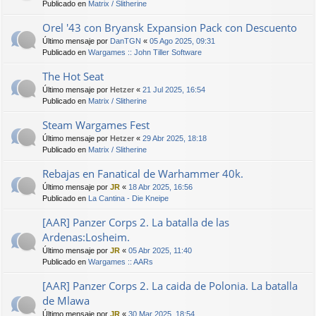
Publicado en
Matrix / Slitherine
Orel '43 con Bryansk Expansion Pack con Descuento
Último mensaje por
DanTGN
«
05 Ago 2025, 09:31
Publicado en
Wargames :: John Tiller Software
The Hot Seat
Último mensaje por
Hetzer
«
21 Jul 2025, 16:54
Publicado en
Matrix / Slitherine
Steam Wargames Fest
Último mensaje por
Hetzer
«
29 Abr 2025, 18:18
Publicado en
Matrix / Slitherine
Rebajas en Fanatical de Warhammer 40k.
Último mensaje por
JR
«
18 Abr 2025, 16:56
Publicado en
La Cantina - Die Kneipe
[AAR] Panzer Corps 2. La batalla de las
Ardenas:Losheim.
Último mensaje por
JR
«
05 Abr 2025, 11:40
Publicado en
Wargames :: AARs
[AAR] Panzer Corps 2. La caida de Polonia. La batalla
de Mlawa
Último mensaje por
JR
«
30 Mar 2025, 18:54