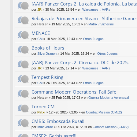
[AAR] Panzer Corps 2. La caida de Polonia. La bat
por
JR
»
30 Mar 2025, 18:54
» en
Wargames :: AARs
Rebajas de Primavera en Steam - Slitherine Game
por
Hetzer
»
19 Mar 2025, 16:32
» en
Matrix / Slitherine
MENACE
por
CM
»
18 Mar 2025, 12:43
» en
Otros Juegos
Books of Hours
por
SilverDragon
»
14 Mar 2025, 16:24
» en
Otros Juegos
[AAR] Panzer Corps 2. Cirenaica. DLC de 2025.
por
JR
»
13 Mar 2025, 17:14
» en
Wargames :: AARs
Tempest Rising
por
CM
»
26 Feb 2025, 18:43
» en
Otros Juegos
Command Modern Operations: Fail Safe
por
Hetzer
»
25 Feb 2025, 17:03
» en
Guerra Moderna Aeronaval
Torneo CM
por
Patxi
»
12 Feb 2025, 02:05
» en
Combat Mission (CMx2)
CMBS: Emboscada Rusa!!!
por
IndiaVerde
»
09 Dic 2024, 01:29
» en
Combat Mission (CMx2)
CMSF2: Gerbisjager!!!