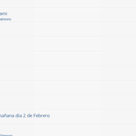
kami
Patreons
mañana dia 2 de Febrero
 Patreons