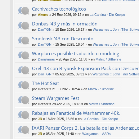
Cachivaches tecnológicos
por
Akeno
»
24 Ene 2026, 09:12
» en
La Cantina - Die Kneipe
Donbas '43 y más información
por
DanTGN
»
10 Ene 2026, 16:17
» en
Wargames :: John Tiller Softw
Smolensk '43 con Descuento
por
DanTGN
»
15 Sep 2025, 18:54
» en
Wargames :: John Tiller Softw
Warplan es posible traducirlo o modding
por
Danielmijas
»
20 Ago 2025, 11:58
» en
Matrix / Slitherine
Orel '43 con Bryansk Expansion Pack con Descue
por
DanTGN
»
05 Ago 2025, 09:31
» en
Wargames :: John Tiller Softw
The Hot Seat
por
Hetzer
»
21 Jul 2025, 16:54
» en
Matrix / Slitherine
Steam Wargames Fest
por
Hetzer
»
29 Abr 2025, 18:18
» en
Matrix / Slitherine
Rebajas en Fanatical de Warhammer 40k.
por
JR
»
18 Abr 2025, 16:56
» en
La Cantina - Die Kneipe
[AAR] Panzer Corps 2. La batalla de las Ardenas:L
por
JR
»
05 Abr 2025, 11:40
» en
Wargames :: AARs