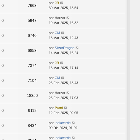
por
JR
0
7663
30 Mar 2025, 18:54
por
Hetzer
0
5947
19 Mar 2025, 16:32
por
CM
0
6740
18 Mar 2025, 12:43
por
SilverDragon
0
6853
14 Mar 2025, 16:24
por
JR
0
7374
13 Mar 2025, 17:14
por
CM
0
7104
26 Feb 2025, 18:43
por
Hetzer
0
18350
25 Feb 2025, 17:03
por
Patxi
0
9112
12 Feb 2025, 02:05
por
IndiaVerde
0
8434
09 Dic 2024, 01:29
por
IndiaVerde