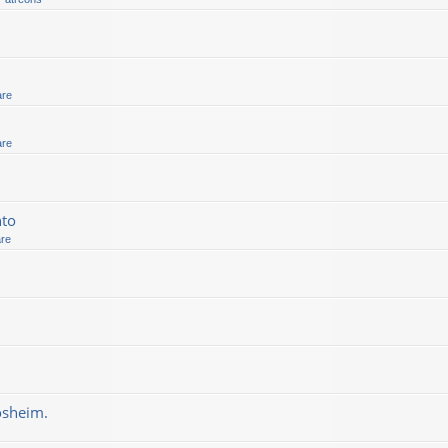
are
are
nto
are
osheim.