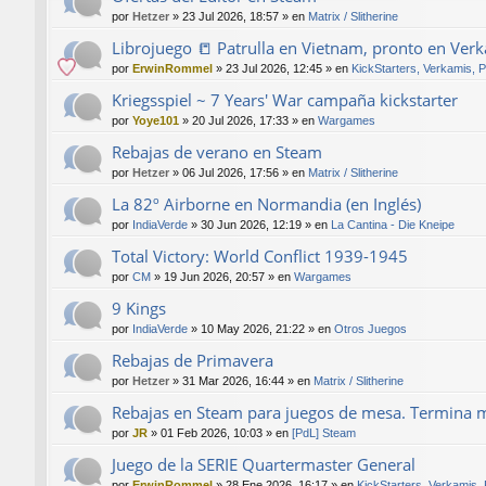
por
Hetzer
»
23 Jul 2026, 18:57
» en
Matrix / Slitherine
Librojuego 📒 Patrulla en Vietnam, pronto en Ver
por
ErwinRommel
»
23 Jul 2026, 12:45
» en
KickStarters, Verkamis, 
Kriegsspiel ~ 7 Years' War campaña kickstarter
por
Yoye101
»
20 Jul 2026, 17:33
» en
Wargames
Rebajas de verano en Steam
por
Hetzer
»
06 Jul 2026, 17:56
» en
Matrix / Slitherine
La 82º Airborne en Normandia (en Inglés)
por
IndiaVerde
»
30 Jun 2026, 12:19
» en
La Cantina - Die Kneipe
Total Victory: World Conflict 1939-1945
por
CM
»
19 Jun 2026, 20:57
» en
Wargames
9 Kings
por
IndiaVerde
»
10 May 2026, 21:22
» en
Otros Juegos
Rebajas de Primavera
por
Hetzer
»
31 Mar 2026, 16:44
» en
Matrix / Slitherine
Rebajas en Steam para juegos de mesa. Termina 
por
JR
»
01 Feb 2026, 10:03
» en
[PdL] Steam
Juego de la SERIE Quartermaster General
por
ErwinRommel
»
28 Ene 2026, 16:17
» en
KickStarters, Verkamis,