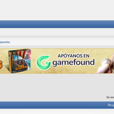
spuesta
Se en
Res