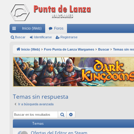
Inicio (Web)
Foros
nl
Buscar
Identificarse
Registrarse
ac
Inicio (Web)
Foro Punta de Lanza Wargames
Buscar
Temas sin re
es
rá
pi
do
s
Temas sin respuesta
Ir a búsqueda avanzada
Buscar
Búsqueda avanzada
Temas
Ofertas del Editor en Steam