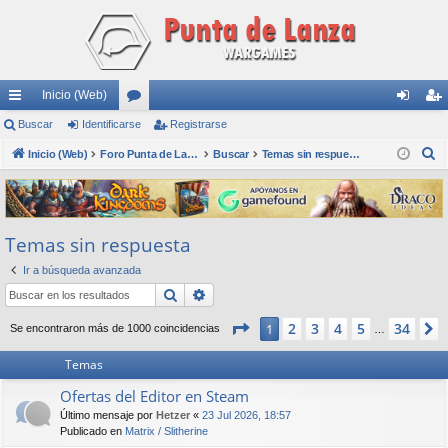
Inicio (Web)
nl
Buscar
Identificarse
or
Registrarse
de
eg
B
ac
Inicio (Web)
os
Foro Punta de Lanza Wargames
Buscar
Temas sin respuesta
nti
ist
u
es
fic
ra
s
rá
ar
rs
c
Temas sin respuesta
a
pi
se
e
r
Ir a búsqueda avanzada
do
Buscar
Búsqueda avanzada
s
Página
1
de
34
2
3
4
5
34
1
Se encontraron más de 1000 coincidencias
…
Temas
Ofertas del Editor en Steam
Último mensaje por
Hetzer
«
23 Jul 2026, 18:57
Publicado en
Matrix / Slitherine