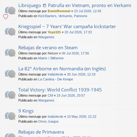
Librojuego 📒 Patrulla en Vietnam, pronto en Verkami
Último mensaje por
ErwinRommel
«
23 Jul 2026, 12:45
Publicado en
KickStarters, Verkamis, Patreons
Kriegsspiel ~ 7 Years' War campaña kickstarter
Último mensaje por
Yoye101
«
20 Jul 2026, 17:33
Publicado en
Wargames
Rebajas de verano en Steam
Último mensaje por
Hetzer
«
06 Jul 2026, 17:56
Publicado en
Matrix / Slitherine
La 82º Airborne en Normandia (en Inglés)
Último mensaje por
IndiaVerde
«
30 Jun 2026, 12:19
Publicado en
La Cantina - Die Kneipe
Total Victory: World Conflict 1939-1945
Último mensaje por
CM
«
19 Jun 2026, 20:57
Publicado en
Wargames
9 Kings
Último mensaje por
IndiaVerde
«
10 May 2026, 21:22
Publicado en
Otros Juegos
Rebajas de Primavera