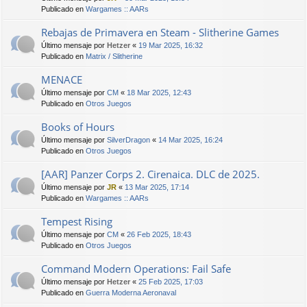
Publicado en
Wargames :: AARs
Rebajas de Primavera en Steam - Slitherine Games
Último mensaje por
Hetzer
«
19 Mar 2025, 16:32
Publicado en
Matrix / Slitherine
MENACE
Último mensaje por
CM
«
18 Mar 2025, 12:43
Publicado en
Otros Juegos
Books of Hours
Último mensaje por
SilverDragon
«
14 Mar 2025, 16:24
Publicado en
Otros Juegos
[AAR] Panzer Corps 2. Cirenaica. DLC de 2025.
Último mensaje por
JR
«
13 Mar 2025, 17:14
Publicado en
Wargames :: AARs
Tempest Rising
Último mensaje por
CM
«
26 Feb 2025, 18:43
Publicado en
Otros Juegos
Command Modern Operations: Fail Safe
Último mensaje por
Hetzer
«
25 Feb 2025, 17:03
Publicado en
Guerra Moderna Aeronaval