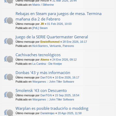
Último mensaje por
Hetzer
«
31 Mar 2026, 16:44
Publicado en
Matrix / Slitherine
Rebajas en Steam para juegos de mesa. Termina
mañana dia 2 de Febrero
Último mensaje por
JR
«
01 Feb 2026, 10:03
Publicado en
[PdL] Steam
Juego de la SERIE Quartermaster General
Último mensaje por
ErwinRommel
«
28 Ene 2026, 16:17
Publicado en
KickStarters, Verkamis, Patreons
Cachivaches tecnológicos
Último mensaje por
Akeno
«
24 Ene 2026, 09:12
Publicado en
La Cantina - Die Kneipe
Donbas '43 y más información
Último mensaje por
DanTGN
«
10 Ene 2026, 16:17
Publicado en
Wargames :: John Tiller Software
Smolensk '43 con Descuento
Último mensaje por
DanTGN
«
15 Sep 2025, 18:54
Publicado en
Wargames :: John Tiller Software
Warplan es posible traducirlo o modding
Último mensaje por
Danielmijas
«
20 Ago 2025, 11:58