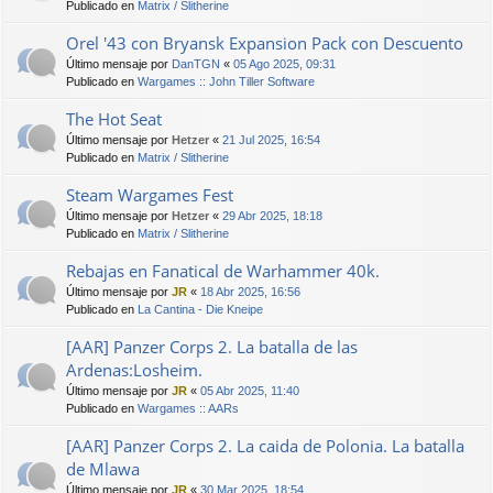
Publicado en
Matrix / Slitherine
Orel '43 con Bryansk Expansion Pack con Descuento
Último mensaje por
DanTGN
«
05 Ago 2025, 09:31
Publicado en
Wargames :: John Tiller Software
The Hot Seat
Último mensaje por
Hetzer
«
21 Jul 2025, 16:54
Publicado en
Matrix / Slitherine
Steam Wargames Fest
Último mensaje por
Hetzer
«
29 Abr 2025, 18:18
Publicado en
Matrix / Slitherine
Rebajas en Fanatical de Warhammer 40k.
Último mensaje por
JR
«
18 Abr 2025, 16:56
Publicado en
La Cantina - Die Kneipe
[AAR] Panzer Corps 2. La batalla de las
Ardenas:Losheim.
Último mensaje por
JR
«
05 Abr 2025, 11:40
Publicado en
Wargames :: AARs
[AAR] Panzer Corps 2. La caida de Polonia. La batalla
de Mlawa
Último mensaje por
JR
«
30 Mar 2025, 18:54