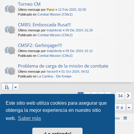
Torneo CM
Último mensaje por
Patxi
«
12 Feb 2025, 02:05
Publicado en
Combat Mission (CMx2)
CMBS: Emboscada Rusa!!!
Último mensaje por
IndiaVerde
«
09 Dic 2024, 01:29
Publicado en
Combat Mission (CMx2)
CMSF2: Gerbisjager!!!
Último mensaje por
IndiaVerde
«
09 Dic 2024, 01:12
Publicado en
Combat Mission (CMx2)
Problema de carga de la misión de combate
Último mensaje por
hector9
«
01 Oct 2024, 04:52
Publicado en
La Cantina - Die Kneipe
Página
1
de
34
2
3
4
5
34
1
Se encontraron más de 1000 coincidencias
…
Este sitio web utiliza cookies para asegurar que
Ir a
obtenga la mejor experiencia en nuestro sitio
web.
Saber más
Inicio (Web)
Foro Punta de Lanza Wargames
Contáctenos
Desarrollado por
phpBB
® Forum Software © phpBB Limited
¡Lo entiendo!
Style por
Arty
&
halilesen