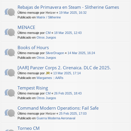
Rebajas de Primavera en Steam - Slitherine Games
Último mensaje por
Hetzer
«
19 Mar 2025, 16:32
Publicado en
Matrix / Slitherine
MENACE
Último mensaje por
CM
«
18 Mar 2025, 12:43
Publicado en
Otros Juegos
Books of Hours
Último mensaje por
SilverDragon
«
14 Mar 2025, 16:24
Publicado en
Otros Juegos
[AAR] Panzer Corps 2. Cirenaica. DLC de 2025.
Último mensaje por
JR
«
13 Mar 2025, 17:14
Publicado en
Wargames :: AARs
Tempest Rising
Último mensaje por
CM
«
26 Feb 2025, 18:43
Publicado en
Otros Juegos
Command Modern Operations: Fail Safe
Último mensaje por
Hetzer
«
25 Feb 2025, 17:03
Publicado en
Guerra Moderna Aeronaval
Torneo CM