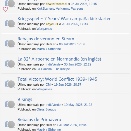
Último mensaje por
ErwinRommel
«
23 Jul 2026, 12:45
Publicado en
KickStarters, Verkamis, Patreons
Kriegsspiel ~ 7 Years' War campaña kickstarter
Último mensaje por
Yoye101
«
20 Jul 2026, 17:33
Publicado en
Wargames
Rebajas de verano en Steam
Último mensaje por
Hetzer
«
06 Jul 2026, 17:56
Publicado en
Matrix / Slitherine
La 82º Airborne en Normandia (en Inglés)
Último mensaje por
IndiaVerde
«
30 Jun 2026, 12:19
Publicado en
La Cantina - Die Kneipe
Total Victory: World Conflict 1939-1945
Último mensaje por
CM
«
19 Jun 2026, 20:57
Publicado en
Wargames
9 Kings
Último mensaje por
IndiaVerde
«
10 May 2026, 21:22
Publicado en
Otros Juegos
Rebajas de Primavera
Último mensaje por
Hetzer
«
31 Mar 2026, 16:44
Publicado en
Matrix / Slitherine