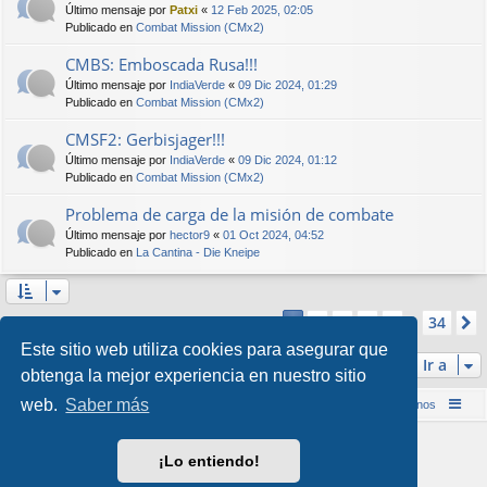
Último mensaje por
Patxi
«
12 Feb 2025, 02:05
Publicado en
Combat Mission (CMx2)
CMBS: Emboscada Rusa!!!
Último mensaje por
IndiaVerde
«
09 Dic 2024, 01:29
Publicado en
Combat Mission (CMx2)
CMSF2: Gerbisjager!!!
Último mensaje por
IndiaVerde
«
09 Dic 2024, 01:12
Publicado en
Combat Mission (CMx2)
Problema de carga de la misión de combate
Último mensaje por
hector9
«
01 Oct 2024, 04:52
Publicado en
La Cantina - Die Kneipe
Página
1
de
34
2
3
4
5
34
1
Se encontraron más de 1000 coincidencias
…
Este sitio web utiliza cookies para asegurar que
Ir a
obtenga la mejor experiencia en nuestro sitio
web.
Saber más
Inicio (Web)
Foro Punta de Lanza Wargames
Contáctenos
Desarrollado por
phpBB
® Forum Software © phpBB Limited
¡Lo entiendo!
Style por
Arty
&
halilesen
Traducción al español por
phpBB España