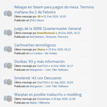
Rebajas en Steam para juegos de mesa. Termina
mañana dia 2 de Febrero
Último mensaje por
JR
«
01 Feb 2026, 10:03
Publicado en
[PdL] Steam
Juego de la SERIE Quartermaster General
Último mensaje por
ErwinRommel
«
28 Ene 2026, 16:17
Publicado en
KickStarters, Verkamis, Patreons
Cachivaches tecnológicos
Último mensaje por
Akeno
«
24 Ene 2026, 09:12
Publicado en
La Cantina - Die Kneipe
Donbas '43 y más información
Último mensaje por
DanTGN
«
10 Ene 2026, 16:17
Publicado en
Wargames :: John Tiller Software
Smolensk '43 con Descuento
Último mensaje por
DanTGN
«
15 Sep 2025, 18:54
Publicado en
Wargames :: John Tiller Software
Warplan es posible traducirlo o modding
Último mensaje por
Danielmijas
«
20 Ago 2025, 11:58
Publicado en
Matrix / Slitherine