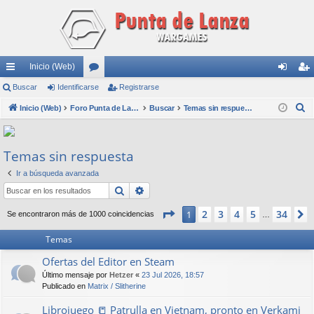
Inicio (Web)
nl
Buscar
Identificarse
or
Registrarse
de
eg
B
ac
Inicio (Web)
os
Foro Punta de Lanza Wargames
Buscar
Temas sin respuesta
nti
ist
u
es
fic
ra
s
rá
ar
rs
Temas sin respuesta
c
a
pi
se
e
Ir a búsqueda avanzada
r
Buscar
Búsqueda avanzada
do
Página
1
de
34
2
3
4
5
34
1
s
Se encontraron más de 1000 coincidencias
…
Temas
Ofertas del Editor en Steam
Último mensaje por
Hetzer
«
23 Jul 2026, 18:57
Publicado en
Matrix / Slitherine
Librojuego 📒 Patrulla en Vietnam, pronto en Verkami