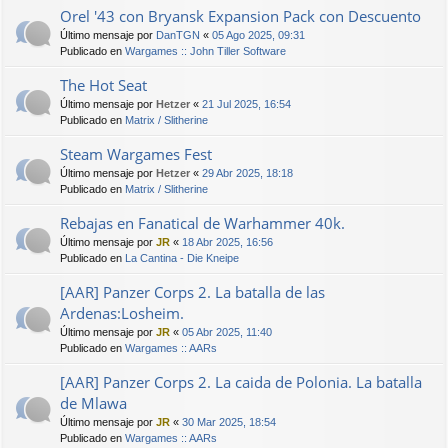
Orel '43 con Bryansk Expansion Pack con Descuento
Último mensaje por
DanTGN
«
05 Ago 2025, 09:31
Publicado en
Wargames :: John Tiller Software
The Hot Seat
Último mensaje por
Hetzer
«
21 Jul 2025, 16:54
Publicado en
Matrix / Slitherine
Steam Wargames Fest
Último mensaje por
Hetzer
«
29 Abr 2025, 18:18
Publicado en
Matrix / Slitherine
Rebajas en Fanatical de Warhammer 40k.
Último mensaje por
JR
«
18 Abr 2025, 16:56
Publicado en
La Cantina - Die Kneipe
[AAR] Panzer Corps 2. La batalla de las
Ardenas:Losheim.
Último mensaje por
JR
«
05 Abr 2025, 11:40
Publicado en
Wargames :: AARs
[AAR] Panzer Corps 2. La caida de Polonia. La batalla
de Mlawa
Último mensaje por
JR
«
30 Mar 2025, 18:54
Publicado en
Wargames :: AARs