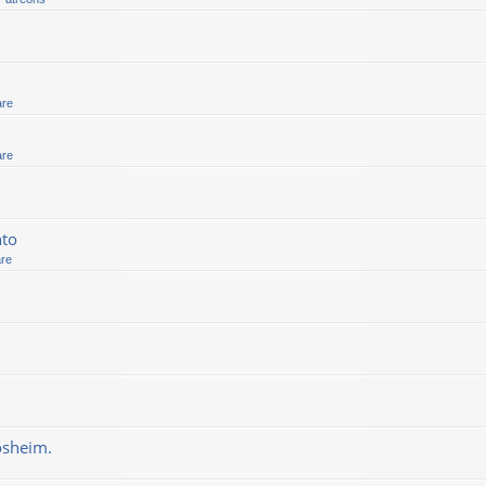
are
are
nto
are
osheim.