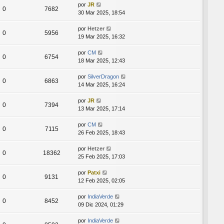
por
JR
0
7682
30 Mar 2025, 18:54
por
Hetzer
0
5956
19 Mar 2025, 16:32
por
CM
0
6754
18 Mar 2025, 12:43
por
SilverDragon
0
6863
14 Mar 2025, 16:24
por
JR
0
7394
13 Mar 2025, 17:14
por
CM
0
7115
26 Feb 2025, 18:43
por
Hetzer
0
18362
25 Feb 2025, 17:03
por
Patxi
0
9131
12 Feb 2025, 02:05
por
IndiaVerde
0
8452
09 Dic 2024, 01:29
por
IndiaVerde