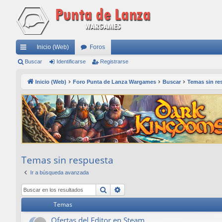
Inicio (Web)
Foros
nl
Buscar
Identificarse
Registrarse
ac
Inicio (Web)
Foro Punta de Lanza Wargames
Buscar
Temas sin re
es
rá
pi
do
s
Temas sin respuesta
Ir a búsqueda avanzada
Buscar
Búsqueda avanzada
Temas
Ofertas del Editor en Steam