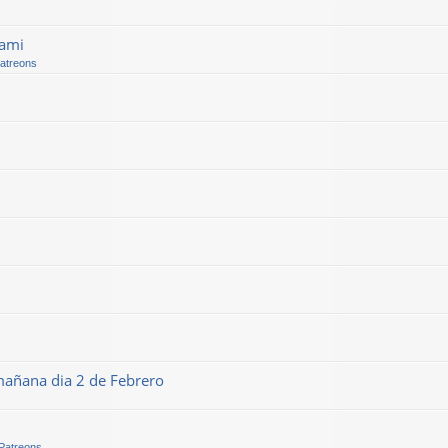
kami
Patreons
mañana dia 2 de Febrero
 Patreons