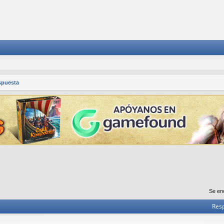
spuesta
Se en
Res