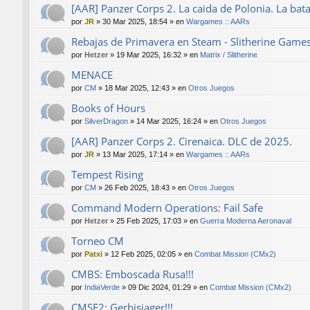
[AAR] Panzer Corps 2. La caida de Polonia. La bat
por
JR
»
30 Mar 2025, 18:54
» en
Wargames :: AARs
Rebajas de Primavera en Steam - Slitherine Game
por
Hetzer
»
19 Mar 2025, 16:32
» en
Matrix / Slitherine
MENACE
por
CM
»
18 Mar 2025, 12:43
» en
Otros Juegos
Books of Hours
por
SilverDragon
»
14 Mar 2025, 16:24
» en
Otros Juegos
[AAR] Panzer Corps 2. Cirenaica. DLC de 2025.
por
JR
»
13 Mar 2025, 17:14
» en
Wargames :: AARs
Tempest Rising
por
CM
»
26 Feb 2025, 18:43
» en
Otros Juegos
Command Modern Operations: Fail Safe
por
Hetzer
»
25 Feb 2025, 17:03
» en
Guerra Moderna Aeronaval
Torneo CM
por
Patxi
»
12 Feb 2025, 02:05
» en
Combat Mission (CMx2)
CMBS: Emboscada Rusa!!!
por
IndiaVerde
»
09 Dic 2024, 01:29
» en
Combat Mission (CMx2)
CMSF2: Gerbisjager!!!