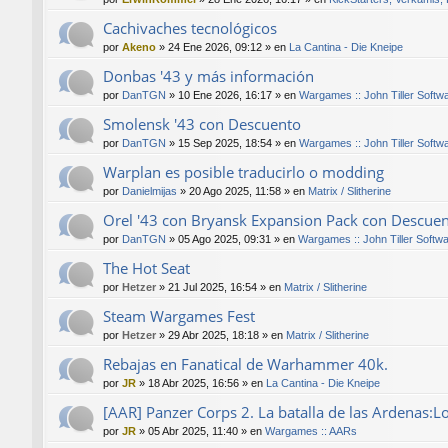
Cachivaches tecnológicos
por
Akeno
»
24 Ene 2026, 09:12
» en
La Cantina - Die Kneipe
Donbas '43 y más información
por
DanTGN
»
10 Ene 2026, 16:17
» en
Wargames :: John Tiller Softw
Smolensk '43 con Descuento
por
DanTGN
»
15 Sep 2025, 18:54
» en
Wargames :: John Tiller Softw
Warplan es posible traducirlo o modding
por
Danielmijas
»
20 Ago 2025, 11:58
» en
Matrix / Slitherine
Orel '43 con Bryansk Expansion Pack con Descue
por
DanTGN
»
05 Ago 2025, 09:31
» en
Wargames :: John Tiller Softw
The Hot Seat
por
Hetzer
»
21 Jul 2025, 16:54
» en
Matrix / Slitherine
Steam Wargames Fest
por
Hetzer
»
29 Abr 2025, 18:18
» en
Matrix / Slitherine
Rebajas en Fanatical de Warhammer 40k.
por
JR
»
18 Abr 2025, 16:56
» en
La Cantina - Die Kneipe
[AAR] Panzer Corps 2. La batalla de las Ardenas:L
por
JR
»
05 Abr 2025, 11:40
» en
Wargames :: AARs