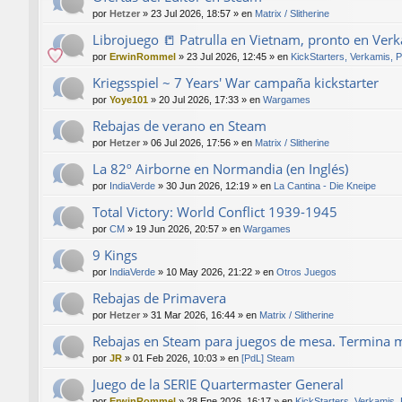
por
Hetzer
»
23 Jul 2026, 18:57
» en
Matrix / Slitherine
Librojuego 📒 Patrulla en Vietnam, pronto en Ver
por
ErwinRommel
»
23 Jul 2026, 12:45
» en
KickStarters, Verkamis, 
Kriegsspiel ~ 7 Years' War campaña kickstarter
por
Yoye101
»
20 Jul 2026, 17:33
» en
Wargames
Rebajas de verano en Steam
por
Hetzer
»
06 Jul 2026, 17:56
» en
Matrix / Slitherine
La 82º Airborne en Normandia (en Inglés)
por
IndiaVerde
»
30 Jun 2026, 12:19
» en
La Cantina - Die Kneipe
Total Victory: World Conflict 1939-1945
por
CM
»
19 Jun 2026, 20:57
» en
Wargames
9 Kings
por
IndiaVerde
»
10 May 2026, 21:22
» en
Otros Juegos
Rebajas de Primavera
por
Hetzer
»
31 Mar 2026, 16:44
» en
Matrix / Slitherine
Rebajas en Steam para juegos de mesa. Termina 
por
JR
»
01 Feb 2026, 10:03
» en
[PdL] Steam
Juego de la SERIE Quartermaster General
por
ErwinRommel
»
28 Ene 2026, 16:17
» en
KickStarters, Verkamis,