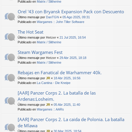
Publicado en
Matrix / Slitherine
Orel '43 con Bryansk Expansion Pack con Descuento
Último mensaje por
DanTGN
«
05 Ago 2025, 09:31
Publicado en
Wargames :: John Tiller Software
The Hot Seat
Último mensaje por
Hetzer
«
21 Jul 2025, 16:54
Publicado en
Matrix / Slitherine
Steam Wargames Fest
Último mensaje por
Hetzer
«
29 Abr 2025, 18:18
Publicado en
Matrix / Slitherine
Rebajas en Fanatical de Warhammer 40k.
Último mensaje por
JR
«
18 Abr 2025, 16:56
Publicado en
La Cantina - Die Kneipe
[AAR] Panzer Corps 2. La batalla de las
Ardenas:Losheim.
Último mensaje por
JR
«
05 Abr 2025, 11:40
Publicado en
Wargames :: AARs
[AAR] Panzer Corps 2. La caida de Polonia. La batalla
de Mlawa
Último mensaje por
JR
«
30 Mar 2025, 18:54