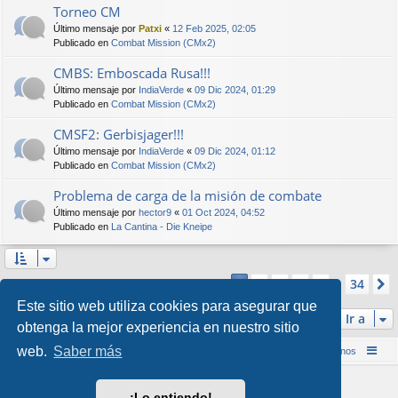
Torneo CM
Último mensaje por
Patxi
«
12 Feb 2025, 02:05
Publicado en
Combat Mission (CMx2)
CMBS: Emboscada Rusa!!!
Último mensaje por
IndiaVerde
«
09 Dic 2024, 01:29
Publicado en
Combat Mission (CMx2)
CMSF2: Gerbisjager!!!
Último mensaje por
IndiaVerde
«
09 Dic 2024, 01:12
Publicado en
Combat Mission (CMx2)
Problema de carga de la misión de combate
Último mensaje por
hector9
«
01 Oct 2024, 04:52
Publicado en
La Cantina - Die Kneipe
Página
1
de
34
2
3
4
5
34
1
Se encontraron más de 1000 coincidencias
…
Este sitio web utiliza cookies para asegurar que
Ir a
obtenga la mejor experiencia en nuestro sitio
web.
Saber más
Inicio (Web)
Foro Punta de Lanza Wargames
Contáctenos
Desarrollado por
phpBB
® Forum Software © phpBB Limited
¡Lo entiendo!
Style por
Arty
&
halilesen