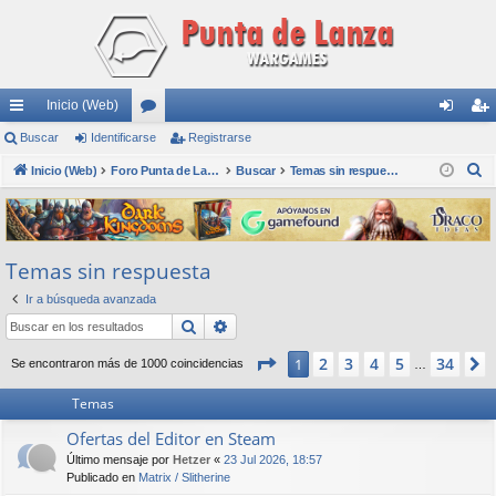
Inicio (Web)
nl
Buscar
Identificarse
or
Registrarse
de
eg
B
ac
Inicio (Web)
os
Foro Punta de Lanza Wargames
Buscar
Temas sin respuesta
nti
ist
u
es
fic
ra
s
rá
ar
rs
c
Temas sin respuesta
a
pi
se
e
r
Ir a búsqueda avanzada
do
Buscar
Búsqueda avanzada
s
Página
1
de
34
2
3
4
5
34
1
Se encontraron más de 1000 coincidencias
…
Temas
Ofertas del Editor en Steam
Último mensaje por
Hetzer
«
23 Jul 2026, 18:57
Publicado en
Matrix / Slitherine