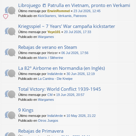
Librojuego 📒 Patrulla en Vietnam, pronto en Verkami
Último mensaje por
ErwinRommel
«
23 Jul 2026, 12:45
Publicado en
KickStarters, Verkamis, Patreons
Kriegsspiel ~ 7 Years' War campaña kickstarter
Último mensaje por
Yoye101
«
20 Jul 2026, 17:33
Publicado en
Wargames
Rebajas de verano en Steam
Último mensaje por
Hetzer
«
06 Jul 2026, 17:56
Publicado en
Matrix / Slitherine
La 82º Airborne en Normandia (en Inglés)
Último mensaje por
IndiaVerde
«
30 Jun 2026, 12:19
Publicado en
La Cantina - Die Kneipe
Total Victory: World Conflict 1939-1945
Último mensaje por
CM
«
19 Jun 2026, 20:57
Publicado en
Wargames
9 Kings
Último mensaje por
IndiaVerde
«
10 May 2026, 21:22
Publicado en
Otros Juegos
Rebajas de Primavera