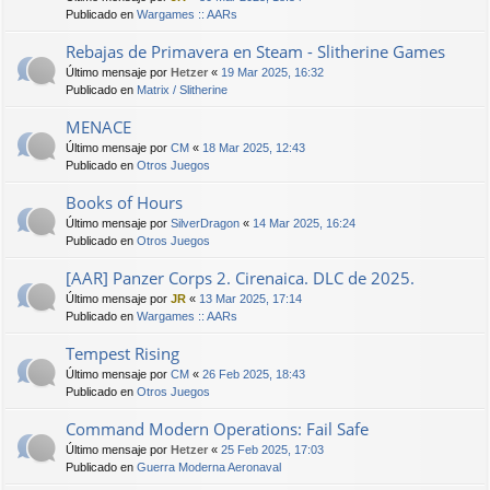
Publicado en
Wargames :: AARs
Rebajas de Primavera en Steam - Slitherine Games
Último mensaje por
Hetzer
«
19 Mar 2025, 16:32
Publicado en
Matrix / Slitherine
MENACE
Último mensaje por
CM
«
18 Mar 2025, 12:43
Publicado en
Otros Juegos
Books of Hours
Último mensaje por
SilverDragon
«
14 Mar 2025, 16:24
Publicado en
Otros Juegos
[AAR] Panzer Corps 2. Cirenaica. DLC de 2025.
Último mensaje por
JR
«
13 Mar 2025, 17:14
Publicado en
Wargames :: AARs
Tempest Rising
Último mensaje por
CM
«
26 Feb 2025, 18:43
Publicado en
Otros Juegos
Command Modern Operations: Fail Safe
Último mensaje por
Hetzer
«
25 Feb 2025, 17:03
Publicado en
Guerra Moderna Aeronaval