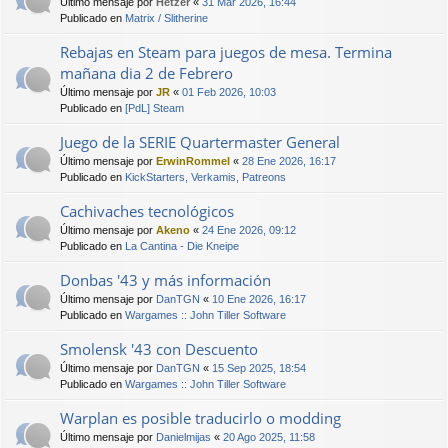
Último mensaje por
Hetzer
«
31 Mar 2026, 16:44
Publicado en
Matrix / Slitherine
Rebajas en Steam para juegos de mesa. Termina
mañana dia 2 de Febrero
Último mensaje por
JR
«
01 Feb 2026, 10:03
Publicado en
[PdL] Steam
Juego de la SERIE Quartermaster General
Último mensaje por
ErwinRommel
«
28 Ene 2026, 16:17
Publicado en
KickStarters, Verkamis, Patreons
Cachivaches tecnológicos
Último mensaje por
Akeno
«
24 Ene 2026, 09:12
Publicado en
La Cantina - Die Kneipe
Donbas '43 y más información
Último mensaje por
DanTGN
«
10 Ene 2026, 16:17
Publicado en
Wargames :: John Tiller Software
Smolensk '43 con Descuento
Último mensaje por
DanTGN
«
15 Sep 2025, 18:54
Publicado en
Wargames :: John Tiller Software
Warplan es posible traducirlo o modding
Último mensaje por
Danielmijas
«
20 Ago 2025, 11:58