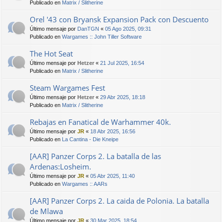
Publicado en
Matrix / Slitherine
Orel '43 con Bryansk Expansion Pack con Descuento
Último mensaje por
DanTGN
«
05 Ago 2025, 09:31
Publicado en
Wargames :: John Tiller Software
The Hot Seat
Último mensaje por
Hetzer
«
21 Jul 2025, 16:54
Publicado en
Matrix / Slitherine
Steam Wargames Fest
Último mensaje por
Hetzer
«
29 Abr 2025, 18:18
Publicado en
Matrix / Slitherine
Rebajas en Fanatical de Warhammer 40k.
Último mensaje por
JR
«
18 Abr 2025, 16:56
Publicado en
La Cantina - Die Kneipe
[AAR] Panzer Corps 2. La batalla de las
Ardenas:Losheim.
Último mensaje por
JR
«
05 Abr 2025, 11:40
Publicado en
Wargames :: AARs
[AAR] Panzer Corps 2. La caida de Polonia. La batalla
de Mlawa
Último mensaje por
JR
«
30 Mar 2025, 18:54