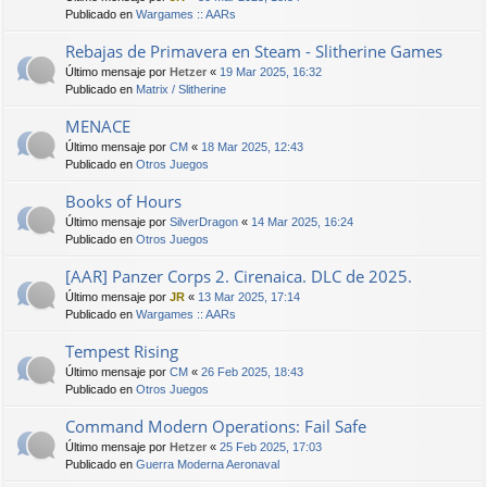
Publicado en
Wargames :: AARs
Rebajas de Primavera en Steam - Slitherine Games
Último mensaje por
Hetzer
«
19 Mar 2025, 16:32
Publicado en
Matrix / Slitherine
MENACE
Último mensaje por
CM
«
18 Mar 2025, 12:43
Publicado en
Otros Juegos
Books of Hours
Último mensaje por
SilverDragon
«
14 Mar 2025, 16:24
Publicado en
Otros Juegos
[AAR] Panzer Corps 2. Cirenaica. DLC de 2025.
Último mensaje por
JR
«
13 Mar 2025, 17:14
Publicado en
Wargames :: AARs
Tempest Rising
Último mensaje por
CM
«
26 Feb 2025, 18:43
Publicado en
Otros Juegos
Command Modern Operations: Fail Safe
Último mensaje por
Hetzer
«
25 Feb 2025, 17:03
Publicado en
Guerra Moderna Aeronaval