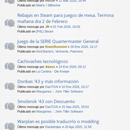
Último mensaje por
Hetzer
«
31 Mar 2026, 16:44
Publicado en
Matrix / Slitherine
Rebajas en Steam para juegos de mesa. Termina
mañana dia 2 de Febrero
Último mensaje por
JR
«
01 Feb 2026, 10:03
Publicado en
[PdL] Steam
Juego de la SERIE Quartermaster General
Último mensaje por
ErwinRommel
«
28 Ene 2026, 16:17
Publicado en
KickStarters, Verkamis, Patreons
Cachivaches tecnológicos
Último mensaje por
Akeno
«
24 Ene 2026, 09:12
Publicado en
La Cantina - Die Kneipe
Donbas '43 y más información
Último mensaje por
DanTGN
«
10 Ene 2026, 16:17
Publicado en
Wargames :: John Tiller Software
Smolensk '43 con Descuento
Último mensaje por
DanTGN
«
15 Sep 2025, 18:54
Publicado en
Wargames :: John Tiller Software
Warplan es posible traducirlo o modding
Último mensaje por
Danielmijas
«
20 Ago 2025, 11:58