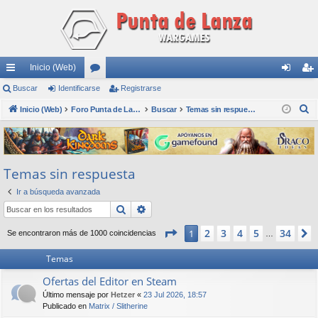
Inicio (Web)
nl
Buscar
Identificarse
or
Registrarse
de
eg
B
ac
Inicio (Web)
os
Foro Punta de Lanza Wargames
Buscar
Temas sin respuesta
nti
ist
u
es
fic
ra
s
rá
ar
rs
c
Temas sin respuesta
a
pi
se
e
r
Ir a búsqueda avanzada
do
Buscar
Búsqueda avanzada
s
Página
1
de
34
2
3
4
5
34
1
Se encontraron más de 1000 coincidencias
…
Temas
Ofertas del Editor en Steam
Último mensaje por
Hetzer
«
23 Jul 2026, 18:57
Publicado en
Matrix / Slitherine