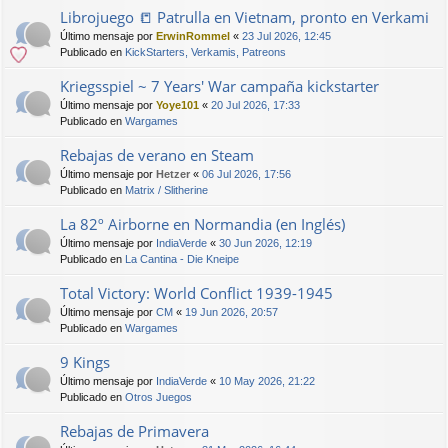
Librojuego 📒 Patrulla en Vietnam, pronto en Verkami
Último mensaje por
ErwinRommel
«
23 Jul 2026, 12:45
Publicado en
KickStarters, Verkamis, Patreons
Kriegsspiel ~ 7 Years' War campaña kickstarter
Último mensaje por
Yoye101
«
20 Jul 2026, 17:33
Publicado en
Wargames
Rebajas de verano en Steam
Último mensaje por
Hetzer
«
06 Jul 2026, 17:56
Publicado en
Matrix / Slitherine
La 82º Airborne en Normandia (en Inglés)
Último mensaje por
IndiaVerde
«
30 Jun 2026, 12:19
Publicado en
La Cantina - Die Kneipe
Total Victory: World Conflict 1939-1945
Último mensaje por
CM
«
19 Jun 2026, 20:57
Publicado en
Wargames
9 Kings
Último mensaje por
IndiaVerde
«
10 May 2026, 21:22
Publicado en
Otros Juegos
Rebajas de Primavera