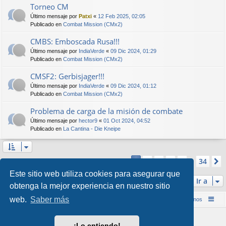
Torneo CM
Último mensaje por
Patxi
«
12 Feb 2025, 02:05
Publicado en
Combat Mission (CMx2)
CMBS: Emboscada Rusa!!!
Último mensaje por
IndiaVerde
«
09 Dic 2024, 01:29
Publicado en
Combat Mission (CMx2)
CMSF2: Gerbisjager!!!
Último mensaje por
IndiaVerde
«
09 Dic 2024, 01:12
Publicado en
Combat Mission (CMx2)
Problema de carga de la misión de combate
Último mensaje por
hector9
«
01 Oct 2024, 04:52
Publicado en
La Cantina - Die Kneipe
Página
1
de
34
2
3
4
5
34
1
Se encontraron más de 1000 coincidencias
…
Este sitio web utiliza cookies para asegurar que
Ir a
obtenga la mejor experiencia en nuestro sitio
web.
Saber más
Inicio (Web)
Foro Punta de Lanza Wargames
Contáctenos
Desarrollado por
phpBB
® Forum Software © phpBB Limited
¡Lo entiendo!
Style por
Arty
&
halilesen