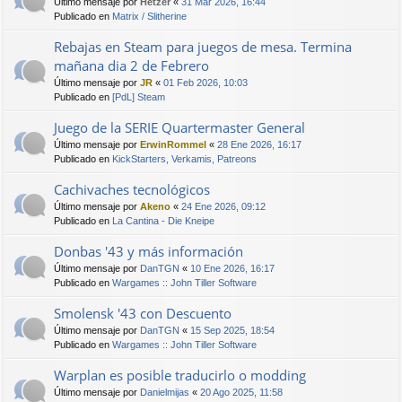
Último mensaje por
Hetzer
«
31 Mar 2026, 16:44
Publicado en
Matrix / Slitherine
Rebajas en Steam para juegos de mesa. Termina
mañana dia 2 de Febrero
Último mensaje por
JR
«
01 Feb 2026, 10:03
Publicado en
[PdL] Steam
Juego de la SERIE Quartermaster General
Último mensaje por
ErwinRommel
«
28 Ene 2026, 16:17
Publicado en
KickStarters, Verkamis, Patreons
Cachivaches tecnológicos
Último mensaje por
Akeno
«
24 Ene 2026, 09:12
Publicado en
La Cantina - Die Kneipe
Donbas '43 y más información
Último mensaje por
DanTGN
«
10 Ene 2026, 16:17
Publicado en
Wargames :: John Tiller Software
Smolensk '43 con Descuento
Último mensaje por
DanTGN
«
15 Sep 2025, 18:54
Publicado en
Wargames :: John Tiller Software
Warplan es posible traducirlo o modding
Último mensaje por
Danielmijas
«
20 Ago 2025, 11:58