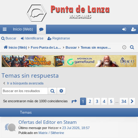
Inicio (Web)
nl
Buscar
Identificarse
or
Registrarse
de
eg
B
ac
Inicio (Web)
os
Foro Punta de Lanza Wargames
Buscar
Temas sin respuesta
nti
ist
u
es
fic
ra
s
rá
ar
rs
c
Temas sin respuesta
a
pi
se
e
r
Ir a búsqueda avanzada
do
Buscar
Búsqueda avanzada
s
Página
1
de
34
2
3
4
5
34
1
Se encontraron más de 1000 coincidencias
…
Temas
Ofertas del Editor en Steam
Último mensaje por
Hetzer
«
23 Jul 2026, 18:57
Publicado en
Matrix / Slitherine