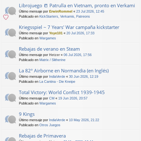
Librojuego 📒 Patrulla en Vietnam, pronto en Verkami
Último mensaje por
ErwinRommel
«
23 Jul 2026, 12:45
Publicado en
KickStarters, Verkamis, Patreons
Kriegsspiel ~ 7 Years' War campaña kickstarter
Último mensaje por
Yoye101
«
20 Jul 2026, 17:33
Publicado en
Wargames
Rebajas de verano en Steam
Último mensaje por
Hetzer
«
06 Jul 2026, 17:56
Publicado en
Matrix / Slitherine
La 82º Airborne en Normandia (en Inglés)
Último mensaje por
IndiaVerde
«
30 Jun 2026, 12:19
Publicado en
La Cantina - Die Kneipe
Total Victory: World Conflict 1939-1945
Último mensaje por
CM
«
19 Jun 2026, 20:57
Publicado en
Wargames
9 Kings
Último mensaje por
IndiaVerde
«
10 May 2026, 21:22
Publicado en
Otros Juegos
Rebajas de Primavera