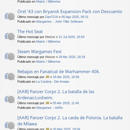
Publicado en
Matrix / Slitherine
Orel '43 con Bryansk Expansion Pack con Descuento
Último mensaje por
DanTGN
«
05 Ago 2025, 09:31
Publicado en
Wargames :: John Tiller Software
The Hot Seat
Último mensaje por
Hetzer
«
21 Jul 2025, 16:54
Publicado en
Matrix / Slitherine
Steam Wargames Fest
Último mensaje por
Hetzer
«
29 Abr 2025, 18:18
Publicado en
Matrix / Slitherine
Rebajas en Fanatical de Warhammer 40k.
Último mensaje por
JR
«
18 Abr 2025, 16:56
Publicado en
La Cantina - Die Kneipe
[AAR] Panzer Corps 2. La batalla de las
Ardenas:Losheim.
Último mensaje por
JR
«
05 Abr 2025, 11:40
Publicado en
Wargames :: AARs
[AAR] Panzer Corps 2. La caida de Polonia. La batalla
de Mlawa
Último mensaje por
JR
«
30 Mar 2025, 18:54