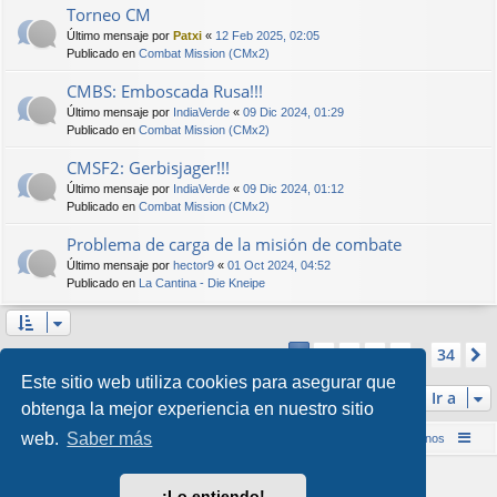
Torneo CM
Último mensaje por
Patxi
«
12 Feb 2025, 02:05
Publicado en
Combat Mission (CMx2)
CMBS: Emboscada Rusa!!!
Último mensaje por
IndiaVerde
«
09 Dic 2024, 01:29
Publicado en
Combat Mission (CMx2)
CMSF2: Gerbisjager!!!
Último mensaje por
IndiaVerde
«
09 Dic 2024, 01:12
Publicado en
Combat Mission (CMx2)
Problema de carga de la misión de combate
Último mensaje por
hector9
«
01 Oct 2024, 04:52
Publicado en
La Cantina - Die Kneipe
Página
1
de
34
2
3
4
5
34
1
Se encontraron más de 1000 coincidencias
…
Este sitio web utiliza cookies para asegurar que
Ir a
obtenga la mejor experiencia en nuestro sitio
web.
Saber más
Inicio (Web)
Foro Punta de Lanza Wargames
Contáctenos
Desarrollado por
phpBB
® Forum Software © phpBB Limited
¡Lo entiendo!
Style por
Arty
&
halilesen