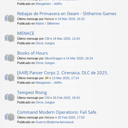
Publicado en
Wargames :: AARs
Rebajas de Primavera en Steam - Slitherine Games
Último mensaje por
Hetzer
«
19 Mar 2025, 16:32
Publicado en
Matrix / Slitherine
MENACE
Último mensaje por
CM
«
18 Mar 2025, 12:43
Publicado en
Otros Juegos
Books of Hours
Último mensaje por
SilverDragon
«
14 Mar 2025, 16:24
Publicado en
Otros Juegos
[AAR] Panzer Corps 2. Cirenaica. DLC de 2025.
Último mensaje por
JR
«
13 Mar 2025, 17:14
Publicado en
Wargames :: AARs
Tempest Rising
Último mensaje por
CM
«
26 Feb 2025, 18:43
Publicado en
Otros Juegos
Command Modern Operations: Fail Safe
Último mensaje por
Hetzer
«
25 Feb 2025, 17:03
Publicado en
Guerra Moderna Aeronaval