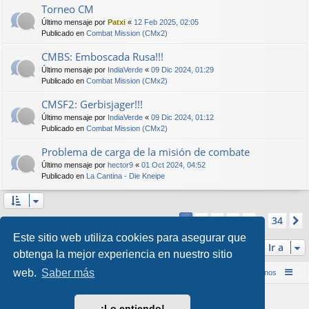
Torneo CM
Último mensaje por
Patxi
«
12 Feb 2025, 02:05
Publicado en
Combat Mission (CMx2)
CMBS: Emboscada Rusa!!!
Último mensaje por
IndiaVerde
«
09 Dic 2024, 01:29
Publicado en
Combat Mission (CMx2)
CMSF2: Gerbisjager!!!
Último mensaje por
IndiaVerde
«
09 Dic 2024, 01:12
Publicado en
Combat Mission (CMx2)
Problema de carga de la misión de combate
Último mensaje por
hector9
«
01 Oct 2024, 04:52
Publicado en
La Cantina - Die Kneipe
Página
1
de
34
2
3
4
5
34
1
Se encontraron más de 1000 coincidencias
…
Este sitio web utiliza cookies para asegurar que
Ir a
obtenga la mejor experiencia en nuestro sitio
web.
Saber más
Inicio (Web)
Foro Punta de Lanza Wargames
Contáctenos
Desarrollado por
phpBB
® Forum Software © phpBB Limited
¡Lo entiendo!
Style por
Arty
&
halilesen