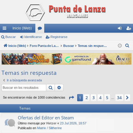
Inicio (Web)
nl
Buscar
Identificarse
or
Registrarse
de
eg
B
ac
Inicio (Web)
os
Foro Punta de Lanza Wargames
Buscar
Temas sin respuesta
nti
ist
u
es
fic
ra
s
rá
ar
rs
c
Temas sin respuesta
a
pi
se
e
r
Ir a búsqueda avanzada
do
Buscar
Búsqueda avanzada
s
Página
1
de
34
2
3
4
5
34
1
Se encontraron más de 1000 coincidencias
…
Temas
Ofertas del Editor en Steam
Último mensaje por
Hetzer
«
23 Jul 2026, 18:57
Publicado en
Matrix / Slitherine