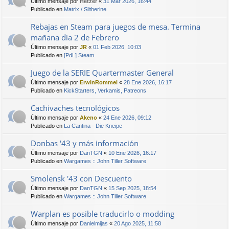
Último mensaje por
Hetzer
«
31 Mar 2026, 16:44
Publicado en
Matrix / Slitherine
Rebajas en Steam para juegos de mesa. Termina
mañana dia 2 de Febrero
Último mensaje por
JR
«
01 Feb 2026, 10:03
Publicado en
[PdL] Steam
Juego de la SERIE Quartermaster General
Último mensaje por
ErwinRommel
«
28 Ene 2026, 16:17
Publicado en
KickStarters, Verkamis, Patreons
Cachivaches tecnológicos
Último mensaje por
Akeno
«
24 Ene 2026, 09:12
Publicado en
La Cantina - Die Kneipe
Donbas '43 y más información
Último mensaje por
DanTGN
«
10 Ene 2026, 16:17
Publicado en
Wargames :: John Tiller Software
Smolensk '43 con Descuento
Último mensaje por
DanTGN
«
15 Sep 2025, 18:54
Publicado en
Wargames :: John Tiller Software
Warplan es posible traducirlo o modding
Último mensaje por
Danielmijas
«
20 Ago 2025, 11:58