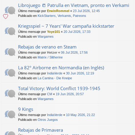
Librojuego 📒 Patrulla en Vietnam, pronto en Verkami
Último mensaje por
ErwinRommel
«
23 Jul 2026, 12:45
Publicado en
KickStarters, Verkamis, Patreons
Kriegsspiel ~ 7 Years' War campaña kickstarter
Último mensaje por
Yoye101
«
20 Jul 2026, 17:33
Publicado en
Wargames
Rebajas de verano en Steam
Último mensaje por
Hetzer
«
06 Jul 2026, 17:56
Publicado en
Matrix / Slitherine
La 82º Airborne en Normandia (en Inglés)
Último mensaje por
IndiaVerde
«
30 Jun 2026, 12:19
Publicado en
La Cantina - Die Kneipe
Total Victory: World Conflict 1939-1945
Último mensaje por
CM
«
19 Jun 2026, 20:57
Publicado en
Wargames
9 Kings
Último mensaje por
IndiaVerde
«
10 May 2026, 21:22
Publicado en
Otros Juegos
Rebajas de Primavera