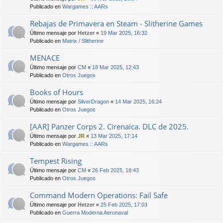
Publicado en
Wargames :: AARs
Rebajas de Primavera en Steam - Slitherine Games
Último mensaje por
Hetzer
«
19 Mar 2025, 16:32
Publicado en
Matrix / Slitherine
MENACE
Último mensaje por
CM
«
18 Mar 2025, 12:43
Publicado en
Otros Juegos
Books of Hours
Último mensaje por
SilverDragon
«
14 Mar 2025, 16:24
Publicado en
Otros Juegos
[AAR] Panzer Corps 2. Cirenaica. DLC de 2025.
Último mensaje por
JR
«
13 Mar 2025, 17:14
Publicado en
Wargames :: AARs
Tempest Rising
Último mensaje por
CM
«
26 Feb 2025, 18:43
Publicado en
Otros Juegos
Command Modern Operations: Fail Safe
Último mensaje por
Hetzer
«
25 Feb 2025, 17:03
Publicado en
Guerra Moderna Aeronaval