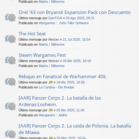
Publicado en
Matrix / Slitherine
Orel '43 con Bryansk Expansion Pack con Descuento
Último mensaje por
DanTGN
«
05 Ago 2025, 09:31
Publicado en
Wargames :: John Tiller Software
The Hot Seat
Último mensaje por
Hetzer
«
21 Jul 2025, 16:54
Publicado en
Matrix / Slitherine
Steam Wargames Fest
Último mensaje por
Hetzer
«
29 Abr 2025, 18:18
Publicado en
Matrix / Slitherine
Rebajas en Fanatical de Warhammer 40k.
Último mensaje por
JR
«
18 Abr 2025, 16:56
Publicado en
La Cantina - Die Kneipe
[AAR] Panzer Corps 2. La batalla de las
Ardenas:Losheim.
Último mensaje por
JR
«
05 Abr 2025, 11:40
Publicado en
Wargames :: AARs
[AAR] Panzer Corps 2. La caida de Polonia. La batalla
de Mlawa
Último mensaje por
JR
«
30 Mar 2025, 18:54