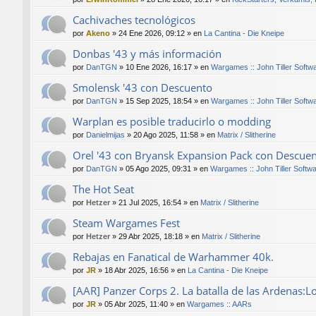
Cachivaches tecnológicos
por
Akeno
»
24 Ene 2026, 09:12
» en
La Cantina - Die Kneipe
Donbas '43 y más información
por
DanTGN
»
10 Ene 2026, 16:17
» en
Wargames :: John Tiller Softw
Smolensk '43 con Descuento
por
DanTGN
»
15 Sep 2025, 18:54
» en
Wargames :: John Tiller Softw
Warplan es posible traducirlo o modding
por
Danielmijas
»
20 Ago 2025, 11:58
» en
Matrix / Slitherine
Orel '43 con Bryansk Expansion Pack con Descue
por
DanTGN
»
05 Ago 2025, 09:31
» en
Wargames :: John Tiller Softw
The Hot Seat
por
Hetzer
»
21 Jul 2025, 16:54
» en
Matrix / Slitherine
Steam Wargames Fest
por
Hetzer
»
29 Abr 2025, 18:18
» en
Matrix / Slitherine
Rebajas en Fanatical de Warhammer 40k.
por
JR
»
18 Abr 2025, 16:56
» en
La Cantina - Die Kneipe
[AAR] Panzer Corps 2. La batalla de las Ardenas:L
por
JR
»
05 Abr 2025, 11:40
» en
Wargames :: AARs