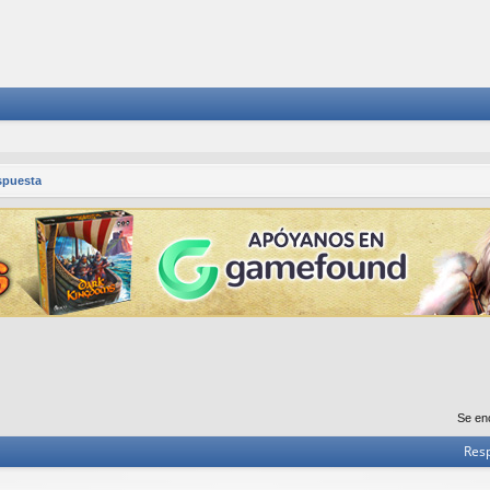
spuesta
Se en
Res