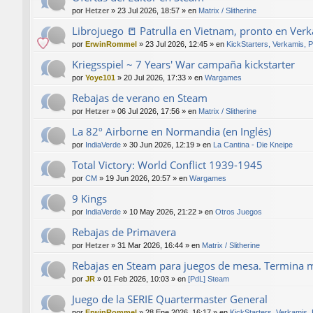
por
Hetzer
»
23 Jul 2026, 18:57
» en
Matrix / Slitherine
Librojuego 📒 Patrulla en Vietnam, pronto en Ver
por
ErwinRommel
»
23 Jul 2026, 12:45
» en
KickStarters, Verkamis, 
Kriegsspiel ~ 7 Years' War campaña kickstarter
por
Yoye101
»
20 Jul 2026, 17:33
» en
Wargames
Rebajas de verano en Steam
por
Hetzer
»
06 Jul 2026, 17:56
» en
Matrix / Slitherine
La 82º Airborne en Normandia (en Inglés)
por
IndiaVerde
»
30 Jun 2026, 12:19
» en
La Cantina - Die Kneipe
Total Victory: World Conflict 1939-1945
por
CM
»
19 Jun 2026, 20:57
» en
Wargames
9 Kings
por
IndiaVerde
»
10 May 2026, 21:22
» en
Otros Juegos
Rebajas de Primavera
por
Hetzer
»
31 Mar 2026, 16:44
» en
Matrix / Slitherine
Rebajas en Steam para juegos de mesa. Termina 
por
JR
»
01 Feb 2026, 10:03
» en
[PdL] Steam
Juego de la SERIE Quartermaster General
por
ErwinRommel
»
28 Ene 2026, 16:17
» en
KickStarters, Verkamis,