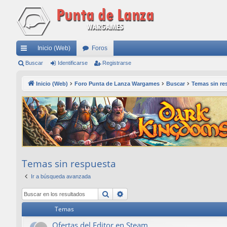
Inicio (Web)
Foros
nl
Buscar
Identificarse
Registrarse
ac
Inicio (Web)
Foro Punta de Lanza Wargames
Buscar
Temas sin re
es
rá
pi
do
s
Temas sin respuesta
Ir a búsqueda avanzada
Buscar
Búsqueda avanzada
Temas
Ofertas del Editor en Steam