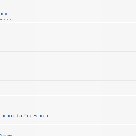
kami
Patreons
mañana dia 2 de Febrero
 Patreons