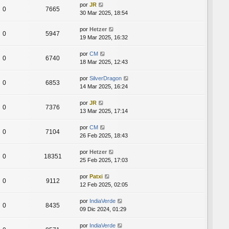
por
JR
0
7665
30 Mar 2025, 18:54
por
Hetzer
0
5947
19 Mar 2025, 16:32
por
CM
0
6740
18 Mar 2025, 12:43
por
SilverDragon
0
6853
14 Mar 2025, 16:24
por
JR
0
7376
13 Mar 2025, 17:14
por
CM
0
7104
26 Feb 2025, 18:43
por
Hetzer
0
18351
25 Feb 2025, 17:03
por
Patxi
0
9112
12 Feb 2025, 02:05
por
IndiaVerde
0
8435
09 Dic 2024, 01:29
por
IndiaVerde