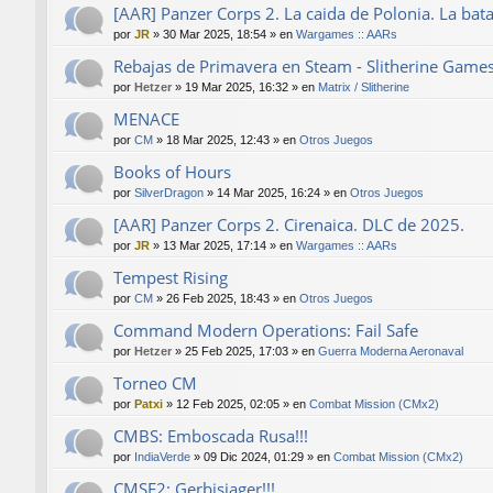
[AAR] Panzer Corps 2. La caida de Polonia. La bat
por
JR
»
30 Mar 2025, 18:54
» en
Wargames :: AARs
Rebajas de Primavera en Steam - Slitherine Game
por
Hetzer
»
19 Mar 2025, 16:32
» en
Matrix / Slitherine
MENACE
por
CM
»
18 Mar 2025, 12:43
» en
Otros Juegos
Books of Hours
por
SilverDragon
»
14 Mar 2025, 16:24
» en
Otros Juegos
[AAR] Panzer Corps 2. Cirenaica. DLC de 2025.
por
JR
»
13 Mar 2025, 17:14
» en
Wargames :: AARs
Tempest Rising
por
CM
»
26 Feb 2025, 18:43
» en
Otros Juegos
Command Modern Operations: Fail Safe
por
Hetzer
»
25 Feb 2025, 17:03
» en
Guerra Moderna Aeronaval
Torneo CM
por
Patxi
»
12 Feb 2025, 02:05
» en
Combat Mission (CMx2)
CMBS: Emboscada Rusa!!!
por
IndiaVerde
»
09 Dic 2024, 01:29
» en
Combat Mission (CMx2)
CMSF2: Gerbisjager!!!