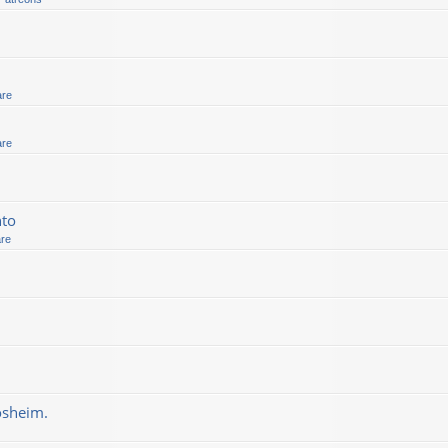
are
are
nto
are
osheim.