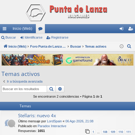
Inicio (Web)
nl
Buscar
Identificarse
or
Registrarse
de
eg
B
ac
Inicio (Web)
os
Foro Punta de Lanza Wargames
Buscar
Temas activos
nti
ist
u
es
fic
ra
s
rá
ar
rs
c
Temas activos
a
pi
se
e
r
Ir a búsqueda avanzada
do
Buscar
Búsqueda avanzada
s
Se encontraron 2 coincidencias • Página
1
de
1
Temas
Stellaris: nuevo 4x
Último mensaje por
LordSpain
«
06 Ago 2026, 21:08
Publicado en
Paradox Interactive
Respuestas:
1651
1
108
109
110
111
…