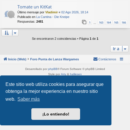
Tomate un KitKat
Último mensaje por
Vladimir
«
02 Ago 2026, 18:14
Publicado en
La Cantina - Die Kneipe
Respuestas:
2481
1
163
164
165
166
…
Se encontraron 2 coincidencias • Página
1
de
1
Ir a
Inicio (Web)
Foro Punta de Lanza Wargames
Contáctenos
Desarrollado por
phpBB
® Forum Software © phpBB Limited
Style por
Arty
&
halilesen
Traducción al español por
phpBB España
Este sitio web utiliza cookies para asegurar que
Privacidad
|
Condiciones
obtenga la mejor experiencia en nuestro sitio
web.
Saber más
¡Lo entiendo!