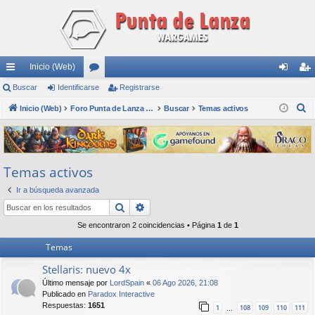
Inicio (Web)
nl
Buscar
Identificarse
or
Registrarse
de
eg
B
ac
Inicio (Web)
os
Foro Punta de Lanza Wargames
Buscar
Temas activos
nti
ist
u
es
fic
ra
s
rá
ar
rs
c
Temas activos
a
pi
se
e
r
Ir a búsqueda avanzada
do
Buscar
Búsqueda avanzada
s
Se encontraron 2 coincidencias • Página
1
de
1
Temas
Stellaris: nuevo 4x
Último mensaje por
LordSpain
«
06 Ago 2026, 21:08
Publicado en
Paradox Interactive
Respuestas:
1651
1
108
109
110
111
…