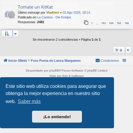
Tomate un KitKat
Último mensaje por
Vladimir
«
02 Ago 2026, 18:14
Publicado en
La Cantina - Die Kneipe
Respuestas:
2481
1
163
164
165
166
…
Se encontraron 2 coincidencias • Página
1
de
1
Ir a
Inicio (Web)
Foro Punta de Lanza Wargames
Contáctenos
Desarrollado por
phpBB
® Forum Software © phpBB Limited
Style por
Arty
&
halilesen
Traducción al español por
phpBB España
Este sitio web utiliza cookies para asegurar que
Privacidad
|
Condiciones
obtenga la mejor experiencia en nuestro sitio
web.
Saber más
¡Lo entiendo!