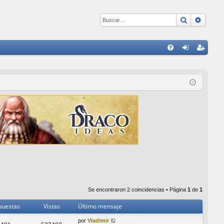
Buscar
Búsqu
E
FA
de
eg
Q
nti
ist
fic
ra
ar
rs
se
e
Se encontraron 2 coincidencias • Página
1
de
1
puestas
Vistas
Último mensaje
por
Vladimir