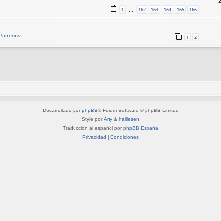
1
162
163
164
165
166
…
 Patreons
1
2
Desarrollado por
phpBB
® Forum Software © phpBB Limited
Style por
Arty
&
halilesen
Traducción al español por
phpBB España
Privacidad
|
Condiciones