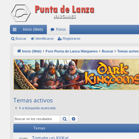
Inicio (Web)
Foros
nl
Buscar
Identificarse
Registrarse
ac
Inicio (Web)
Foro Punta de Lanza Wargames
Buscar
Temas activo
es
rá
pi
do
s
Temas activos
Ir a búsqueda avanzada
Buscar
Búsqueda avanzada
Temas
Tomate un KitKat