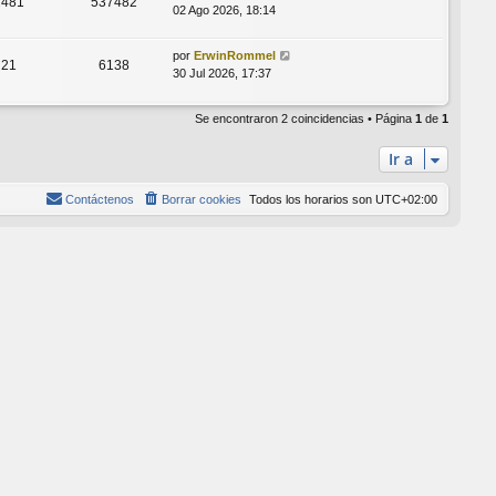
2481
537482
02 Ago 2026, 18:14
por
ErwinRommel
21
6138
30 Jul 2026, 17:37
Se encontraron 2 coincidencias • Página
1
de
1
Ir a
Contáctenos
Borrar cookies
Todos los horarios son
UTC+02:00