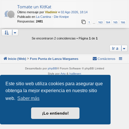
Tomate un KitKat
Último mensaje por
Vladimir
«
02 Ago 2026, 18:14
Publicado en
La Cantina - Die Kneipe
Respuestas:
2481
1
163
164
165
166
…
Se encontraron 2 coincidencias • Página
1
de
1
Ir a
Inicio (Web)
Foro Punta de Lanza Wargames
Contáctenos
Desarrollado por
phpBB
® Forum Software © phpBB Limited
Style por
Arty
&
halilesen
Traducción al español por
phpBB España
Este sitio web utiliza cookies para asegurar que
Privacidad
|
Condiciones
obtenga la mejor experiencia en nuestro sitio
web.
Saber más
¡Lo entiendo!