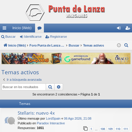
Inicio (Web)
nl
Buscar
Identificarse
or
Registrarse
de
eg
B
ac
Inicio (Web)
os
Foro Punta de Lanza Wargames
Buscar
Temas activos
nti
ist
u
es
fic
ra
s
rá
ar
rs
c
Temas activos
a
pi
se
e
r
Ir a búsqueda avanzada
do
Buscar
Búsqueda avanzada
s
Se encontraron 2 coincidencias • Página
1
de
1
Temas
Stellaris: nuevo 4x
Último mensaje por
LordSpain
«
06 Ago 2026, 21:08
Publicado en
Paradox Interactive
Respuestas:
1651
1
108
109
110
111
…