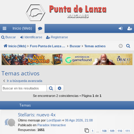
Inicio (Web)
nl
Buscar
Identificarse
or
Registrarse
de
eg
B
ac
Inicio (Web)
os
Foro Punta de Lanza Wargames
Buscar
Temas activos
nti
ist
u
es
fic
ra
s
rá
ar
rs
c
Temas activos
a
pi
se
e
r
Ir a búsqueda avanzada
do
Buscar
Búsqueda avanzada
s
Se encontraron 2 coincidencias • Página
1
de
1
Temas
Stellaris: nuevo 4x
Último mensaje por
LordSpain
«
06 Ago 2026, 21:08
Publicado en
Paradox Interactive
Respuestas:
1651
1
108
109
110
111
…