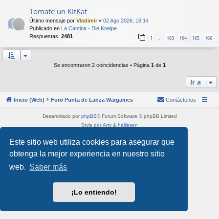
Tomate un KitKat
Último mensaje por
Vladimir
«
02 Ago 2026, 18:14
Publicado en
La Cantina - Die Kneipe
Respuestas:
2481
1
163
164
165
166
…
Se encontraron 2 coincidencias • Página
1
de
1
Ir a
Inicio (Web)
Foro Punta de Lanza Wargames
Contáctenos
Desarrollado por
phpBB
® Forum Software © phpBB Limited
Style por
Arty
&
halilesen
Traducción al español por
phpBB España
Este sitio web utiliza cookies para asegurar que
Privacidad
|
Condiciones
obtenga la mejor experiencia en nuestro sitio
web.
Saber más
¡Lo entiendo!