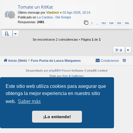
Tomate un KitKat
Último mensaje por
Vladimir
«
02 Ago 2026, 18:14
Publicado en
La Cantina - Die Kneipe
Respuestas:
2481
1
163
164
165
166
…
Se encontraron 2 coincidencias • Página
1
de
1
Ir a
Inicio (Web)
Foro Punta de Lanza Wargames
Contáctenos
Desarrollado por
phpBB
® Forum Software © phpBB Limited
Style por
Arty
&
halilesen
Traducción al español por
phpBB España
Este sitio web utiliza cookies para asegurar que
Privacidad
|
Condiciones
obtenga la mejor experiencia en nuestro sitio
web.
Saber más
¡Lo entiendo!