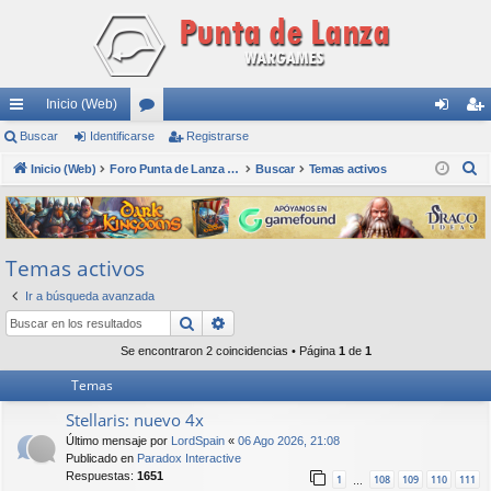
Inicio (Web)
nl
Buscar
Identificarse
or
Registrarse
de
eg
B
ac
Inicio (Web)
os
Foro Punta de Lanza Wargames
Buscar
Temas activos
nti
ist
u
es
fic
ra
s
rá
ar
rs
c
Temas activos
a
pi
se
e
r
Ir a búsqueda avanzada
do
Buscar
Búsqueda avanzada
s
Se encontraron 2 coincidencias • Página
1
de
1
Temas
Stellaris: nuevo 4x
Último mensaje por
LordSpain
«
06 Ago 2026, 21:08
Publicado en
Paradox Interactive
Respuestas:
1651
1
108
109
110
111
…