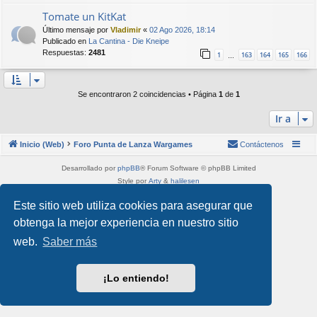
Tomate un KitKat
Último mensaje por
Vladimir
«
02 Ago 2026, 18:14
Publicado en
La Cantina - Die Kneipe
Respuestas:
2481
1
163
164
165
166
…
Se encontraron 2 coincidencias • Página
1
de
1
Ir a
Inicio (Web)
Foro Punta de Lanza Wargames
Contáctenos
Desarrollado por
phpBB
® Forum Software © phpBB Limited
Style por
Arty
&
halilesen
Traducción al español por
phpBB España
Este sitio web utiliza cookies para asegurar que
Privacidad
|
Condiciones
obtenga la mejor experiencia en nuestro sitio
web.
Saber más
¡Lo entiendo!