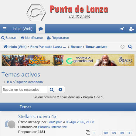
Inicio (Web)
nl
Buscar
Identificarse
or
Registrarse
de
eg
B
ac
Inicio (Web)
os
Foro Punta de Lanza Wargames
Buscar
Temas activos
nti
ist
u
es
fic
ra
s
rá
ar
rs
c
Temas activos
a
pi
se
e
r
Ir a búsqueda avanzada
do
Buscar
Búsqueda avanzada
s
Se encontraron 2 coincidencias • Página
1
de
1
Temas
Stellaris: nuevo 4x
Último mensaje por
LordSpain
«
06 Ago 2026, 21:08
Publicado en
Paradox Interactive
Respuestas:
1651
1
108
109
110
111
…