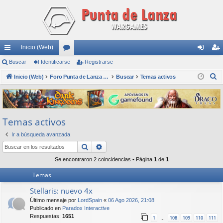
Inicio (Web)
nl
Buscar
Identificarse
or
Registrarse
de
eg
B
ac
Inicio (Web)
os
Foro Punta de Lanza Wargames
Buscar
Temas activos
nti
ist
u
es
fic
ra
s
rá
ar
rs
c
Temas activos
a
pi
se
e
r
Ir a búsqueda avanzada
do
Buscar
Búsqueda avanzada
s
Se encontraron 2 coincidencias • Página
1
de
1
Temas
Stellaris: nuevo 4x
Último mensaje por
LordSpain
«
06 Ago 2026, 21:08
Publicado en
Paradox Interactive
Respuestas:
1651
1
108
109
110
111
…