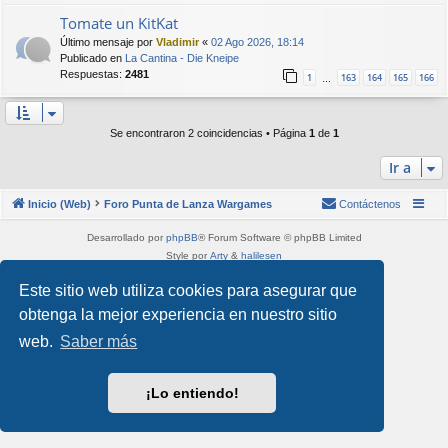
Tomate un KitKat
Último mensaje por
Vladimir
«
02 Ago 2026, 18:14
Publicado en
La Cantina - Die Kneipe
Respuestas:
2481
1
163
164
165
166
…
Se encontraron 2 coincidencias • Página
1
de
1
Ir a
Inicio (Web)
Foro Punta de Lanza Wargames
Contáctenos
Desarrollado por
phpBB
® Forum Software © phpBB Limited
Style por
Arty
&
halilesen
Traducción al español por
phpBB España
Este sitio web utiliza cookies para asegurar que
Privacidad
|
Condiciones
obtenga la mejor experiencia en nuestro sitio
web.
Saber más
¡Lo entiendo!