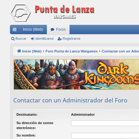
Inicio (Web)
Foros
nl
Buscar
Identificarse
Registrarse
ac
Inicio (Web)
Foro Punta de Lanza Wargames
Contactar con un Admi
es
rá
pi
do
s
Contactar con un Administrador del Foro
Destinatario:
Administrador
Su dirección de correo
electrónico:
Su nombre: