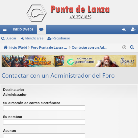
Inicio (Web)
nl
Buscar
Identificarse
or
Registrarse
de
eg
B
ac
Inicio (Web)
os
Foro Punta de Lanza Wargames
Contactar con un Administrador del Foro
nti
ist
u
es
fic
ra
s
rá
ar
rs
c
Contactar con un Administrador del Foro
a
pi
se
e
r
do
Destinatario:
s
Administrador
Su dirección de correo electrónico:
Su nombre:
Asunto: