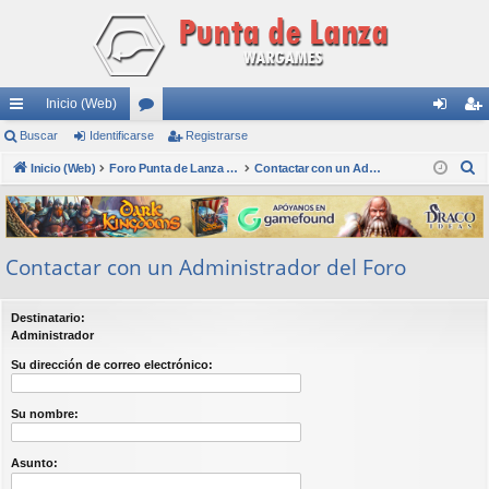
Inicio (Web)
nl
Buscar
Identificarse
or
Registrarse
de
eg
B
ac
Inicio (Web)
os
Foro Punta de Lanza Wargames
Contactar con un Administrador del Foro
nti
ist
u
es
fic
ra
s
rá
ar
rs
c
Contactar con un Administrador del Foro
a
pi
se
e
r
do
Destinatario:
s
Administrador
Su dirección de correo electrónico:
Su nombre:
Asunto: