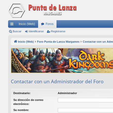
Inicio (Web)
Foros
nl
Buscar
Identificarse
Registrarse
ac
Inicio (Web)
Foro Punta de Lanza Wargames
Contactar con un Admi
es
rá
pi
do
s
Contactar con un Administrador del Foro
Destinatario:
Administrador
Su dirección de correo
electrónico:
Su nombre: