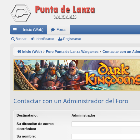
Inicio (Web)
Foros
nl
Buscar
Identificarse
Registrarse
ac
Inicio (Web)
Foro Punta de Lanza Wargames
Contactar con un Admi
es
rá
pi
do
s
Contactar con un Administrador del Foro
Destinatario:
Administrador
Su dirección de correo
electrónico:
Su nombre: