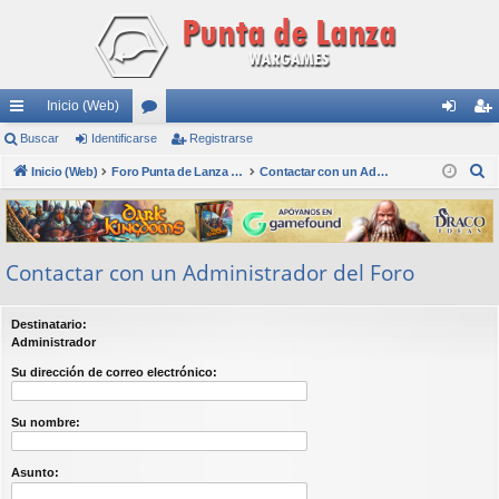
Inicio (Web)
nl
Buscar
Identificarse
or
Registrarse
de
eg
B
ac
Inicio (Web)
os
Foro Punta de Lanza Wargames
Contactar con un Administrador del Foro
nti
ist
u
es
fic
ra
s
rá
ar
rs
c
Contactar con un Administrador del Foro
a
pi
se
e
r
do
Destinatario:
s
Administrador
Su dirección de correo electrónico:
Su nombre:
Asunto: