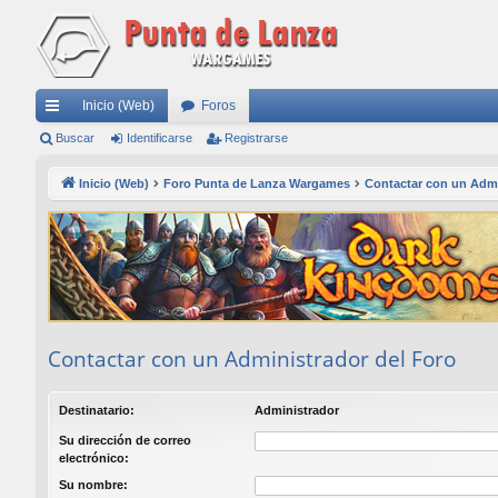
Inicio (Web)
Foros
nl
Buscar
Identificarse
Registrarse
ac
Inicio (Web)
Foro Punta de Lanza Wargames
Contactar con un Admi
es
rá
pi
do
s
Contactar con un Administrador del Foro
Destinatario:
Administrador
Su dirección de correo
electrónico:
Su nombre: