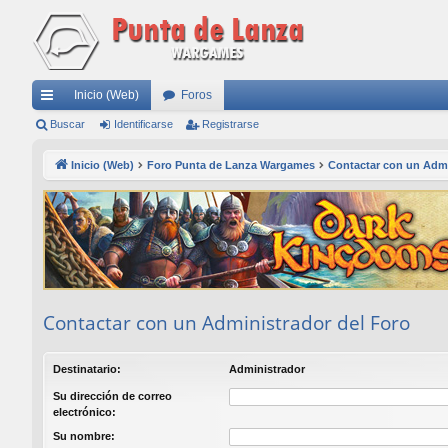
Inicio (Web)
Foros
nl
Buscar
Identificarse
Registrarse
ac
Inicio (Web)
Foro Punta de Lanza Wargames
Contactar con un Admi
es
rá
pi
do
s
Contactar con un Administrador del Foro
Destinatario:
Administrador
Su dirección de correo
electrónico:
Su nombre: