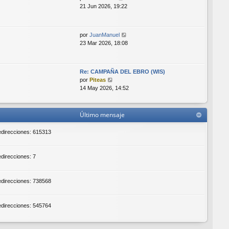
n
e
21 Jun 2026, 19:22
s
r
a
ú
j
l
e
V
por
JuanManuel
t
e
23 Mar 2026, 18:08
i
r
m
ú
o
l
m
Re: CAMPAÑA DEL EBRO (WIS)
t
V
e
por
Piteas
i
e
n
14 May 2026, 14:52
m
r
s
o
ú
a
m
l
j
Último mensaje
e
t
e
n
i
redirecciones: 615313
s
m
a
o
j
m
edirecciones: 7
e
e
n
s
redirecciones: 738568
a
j
e
redirecciones: 545764