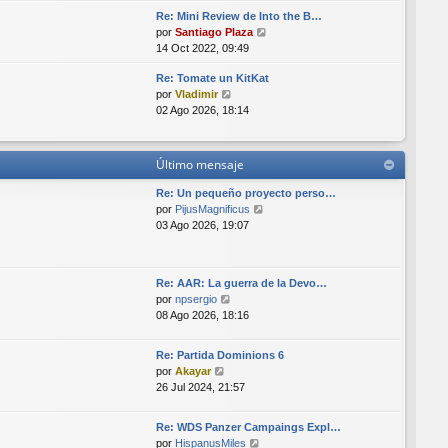
r
i
Re: Mini Review de Into the B…
ú
m
V
por
Santiago Plaza
l
o
e
14 Oct 2022, 09:49
t
m
r
i
e
Re: Tomate un KitKat
ú
m
n
V
por
Vladimir
l
o
s
e
02 Ago 2026, 18:14
t
m
a
r
i
e
j
ú
m
n
e
l
o
s
Último mensaje
t
m
a
i
e
Re: Un pequeño proyecto perso…
j
m
n
V
por
PijusMagnificus
e
o
s
e
03 Ago 2026, 19:07
m
a
r
e
j
ú
n
e
l
Re: AAR: La guerra de la Devo…
s
t
V
por
npsergio
a
i
e
08 Ago 2026, 18:16
j
m
r
e
o
ú
m
Re: Partida Dominions 6
l
e
V
por
Akayar
t
n
e
26 Jul 2024, 21:57
i
s
r
m
a
ú
o
Re: WDS Panzer Campaings Expl…
j
l
m
V
por
HispanusMiles