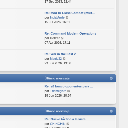
e
17 Sep 2023, 12:44
a
i
r
j
m
ú
e
o
Re: Mod IA Close Combat (mult…
l
m
V
por
IndiaVerde
t
e
e
15 Jul 2026, 16:31
i
n
r
m
s
ú
o
Re: Command Modern Operations
a
l
V
m
por
Hetzer
j
t
e
e
07 Abr 2026, 17:11
e
i
r
n
m
ú
s
o
Re: War in the East 2
l
a
V
m
por
Magic32
t
j
e
e
23 Jun 2026, 13:38
i
e
r
n
m
ú
s
o
l
a
Último mensaje
m
t
j
e
i
e
Re: si! busco oponentes para …
n
m
V
por
Trismegisto
s
o
e
18 Jun 2026, 20:54
a
m
r
j
e
ú
e
n
l
Último mensaje
s
t
a
i
Re: Nuevo táctico a la vista:…
j
m
V
por
CHINCHIN
e
o