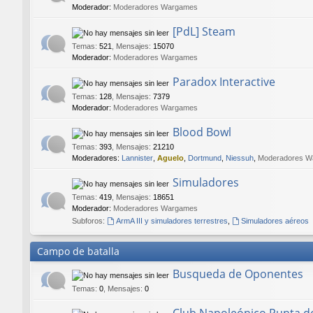
Moderador:
Moderadores Wargames
[PdL] Steam
Temas
:
521
,
Mensajes
:
15070
Moderador:
Moderadores Wargames
Paradox Interactive
Temas
:
128
,
Mensajes
:
7379
Moderador:
Moderadores Wargames
Blood Bowl
Temas
:
393
,
Mensajes
:
21210
Moderadores:
Lannister
,
Aguelo
,
Dortmund
,
Niessuh
,
Moderadores W
Simuladores
Temas
:
419
,
Mensajes
:
18651
Moderador:
Moderadores Wargames
Subforos:
ArmA III y simuladores terrestres
,
Simuladores aéreos
Campo de batalla
Busqueda de Oponentes
Temas
:
0
,
Mensajes
:
0