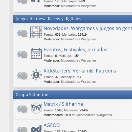
Temas
:
176
,
Mensajes
:
5969
Moderador:
Moderadores Wargames
Juegos de mesa físicos y digitales
Novedades, Wargames y Juegos en gene
Temas
:
633
,
Mensajes
:
13419
Moderador:
Moderadores Wargames
Eventos, Festivales, Jornadas....
Temas
:
6
,
Mensajes
:
154
Moderador:
Moderadores Wargames
KickStarters, Verkamis, Patreons
Temas
:
37
,
Mensajes
:
714
Moderador:
Moderadores Wargames
Grupo Slitherine
Matrix / Slitherine
Temas
:
1010
,
Mensajes
:
29482
Moderadores:
Hetzer
,
Moderadores Wargames
AGEOD
Temas
:
185
,
Mensajes
:
10243