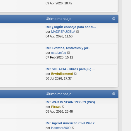
e
t
e
e
09 Abr 2026, 18:42
i
n
r
m
s
ú
o
a
l
Último mensaje
m
j
t
e
e
i
Re: ¿Algún consejo para confi…
n
m
V
por
MADREPUCELA
s
o
e
04 Ago 2026, 11:56
a
m
r
j
e
ú
e
Re: Eventos, festivales y jor…
n
l
V
por
estefanfaq
s
t
e
07 Feb 2025, 15:12
a
i
r
j
m
ú
e
o
Re: SOLACIA - libros para jug…
l
V
m
por
ErwinRommel
t
e
e
30 Jul 2026, 17:37
i
r
n
m
ú
s
o
l
a
Último mensaje
m
t
j
e
i
e
Re: WAR IN SPAIN 1936-39 (WiS)
n
m
V
por
Piteas
s
o
e
05 Ago 2026, 23:48
a
m
r
j
e
ú
e
Re: Ageod American Civil War 2
n
l
V
por
Hammer3000
s
t