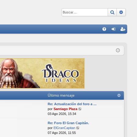
Buscar
Búsqu
E
FA
de
eg
Q
nti
ist
fic
ra
ar
rs
se
e
Último mensaje
Re: Actualización del foro a …
V
por
Santiago Plaza
e
03 Ago 2026, 15:34
r
Re: Foro El Gran Capitán.
ú
V
por
ElGranCapitan
l
e
07 Ago 2026, 11:55
t