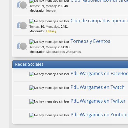
Club Napoleónico Punta d
Temas
:
39
,
Mensajes
:
1848
Moderador:
lecrop
Club de campañas operaci
Temas
:
30
,
Mensajes
:
2481
Moderador:
Halsey
Torneos y Eventos
Temas
:
99
,
Mensajes
:
14108
Moderador:
Moderadores Wargames
Redes Sociales
PdL Wargames en FaceBo
PdL Wargames en Twitch
PdL Wargames en Twitter
PdL Wargames en Youtub