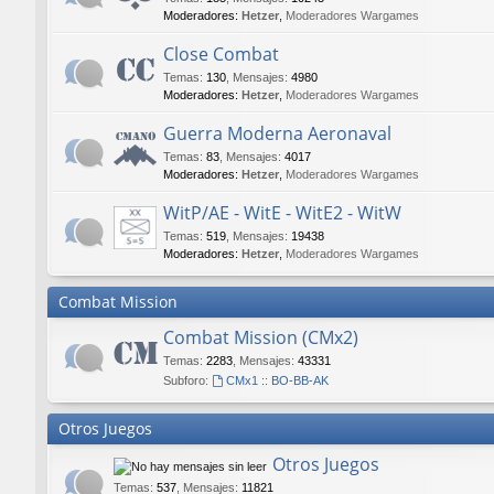
Moderadores:
Hetzer
,
Moderadores Wargames
Close Combat
Temas
:
130
,
Mensajes
:
4980
Moderadores:
Hetzer
,
Moderadores Wargames
Guerra Moderna Aeronaval
Temas
:
83
,
Mensajes
:
4017
Moderadores:
Hetzer
,
Moderadores Wargames
WitP/AE - WitE - WitE2 - WitW
Temas
:
519
,
Mensajes
:
19438
Moderadores:
Hetzer
,
Moderadores Wargames
Combat Mission
Combat Mission (CMx2)
Temas
:
2283
,
Mensajes
:
43331
Subforo:
CMx1 :: BO-BB-AK
Otros Juegos
Otros Juegos
Temas
:
537
,
Mensajes
:
11821