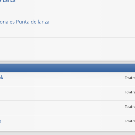
e Lanza
onales Punta de lanza
ok
Total 
Total r
Total 
e
Total 