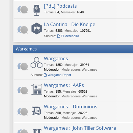
[PdL] Podcasts
Temas
:
84
,
Mensajes
:
1648
La Cantina - Die Kneipe
Temas
:
5383
,
Mensajes
:
107991
Subforo:
El Mercadillo
Wargames
Wargames
Temas
:
1852
,
Mensajes
:
39964
Moderador:
Moderadores Wargames
Subforo:
Wargame Depot
Wargames :: AARs
Temas
:
955
,
Mensajes
:
60562
Moderador:
Moderadores Wargames
Wargames :: Dominions
Temas
:
358
,
Mensajes
:
30226
Moderador:
Moderadores Wargames
Wargames :: John Tiller Software