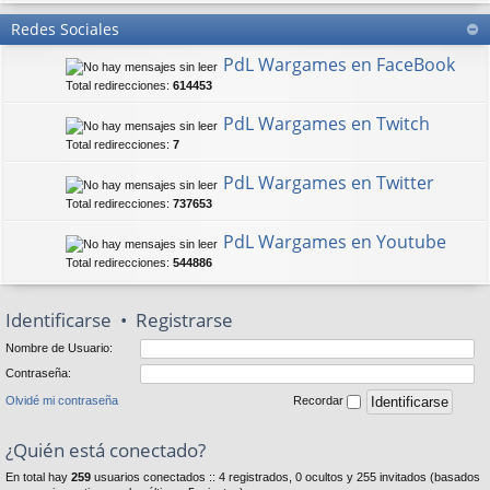
Redes Sociales
PdL Wargames en FaceBook
Total redirecciones:
614453
PdL Wargames en Twitch
Total redirecciones:
7
PdL Wargames en Twitter
Total redirecciones:
737653
PdL Wargames en Youtube
Total redirecciones:
544886
Identificarse
•
Registrarse
Nombre de Usuario:
Contraseña:
Olvidé mi contraseña
Recordar
¿Quién está conectado?
En total hay
259
usuarios conectados :: 4 registrados, 0 ocultos y 255 invitados (basados