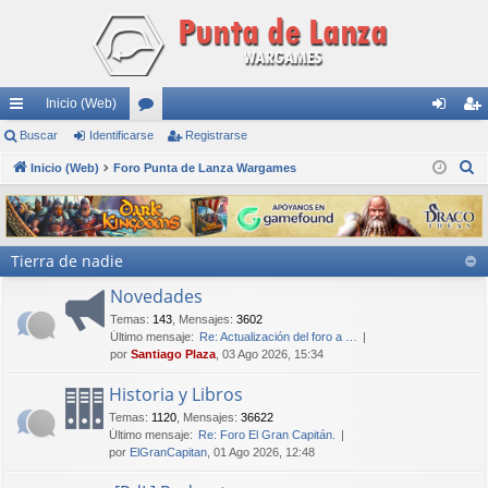
Inicio (Web)
nl
Buscar
Identificarse
or
Registrarse
de
eg
B
ac
Inicio (Web)
Foro Punta de Lanza Wargames
os
nti
ist
u
es
fic
ra
s
rá
ar
rs
c
Tierra de nadie
a
pi
se
e
r
Novedades
do
Temas
:
143
,
Mensajes
:
3602
s
Último mensaje:
Re: Actualización del foro a …
por
Santiago Plaza
, 03 Ago 2026, 15:34
Historia y Libros
Temas
:
1120
,
Mensajes
:
36622
Último mensaje:
Re: Foro El Gran Capitán.
por
ElGranCapitan
, 01 Ago 2026, 12:48