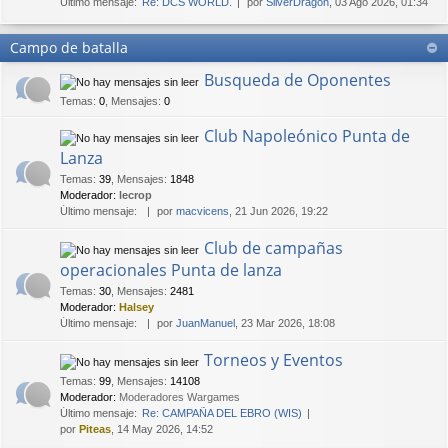
Último mensaje:
Re: DCS WORLD.
por
SilverDragon
, 03 Ago 2026, 01:34
Campo de batalla
Busqueda de Oponentes
Temas
:
0
,
Mensajes
:
0
Club Napoleónico Punta de
Lanza
Temas
:
39
,
Mensajes
:
1848
Moderador:
lecrop
Último mensaje:
por
macvicens
, 21 Jun 2026, 19:22
Club de campañas
operacionales Punta de lanza
Temas
:
30
,
Mensajes
:
2481
Moderador:
Halsey
Último mensaje:
por
JuanManuel
, 23 Mar 2026, 18:08
Torneos y Eventos
Temas
:
99
,
Mensajes
:
14108
Moderador:
Moderadores Wargames
Último mensaje:
Re: CAMPAÑA DEL EBRO (WIS)
por
Piteas
, 14 May 2026, 14:52