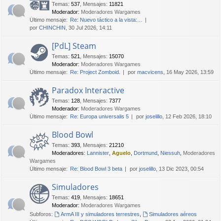
Temas
:
537
,
Mensajes
:
11821
Moderador:
Moderadores Wargames
Último mensaje:
Re: Nuevo táctico a la vista:…
por
CHINCHIN
, 30 Jul 2026, 14:11
[PdL] Steam
Temas
:
521
,
Mensajes
:
15070
Moderador:
Moderadores Wargames
Último mensaje:
Re: Project Zomboid.
por
macvicens
, 16 May 2026, 13:59
Paradox Interactive
Temas
:
128
,
Mensajes
:
7377
Moderador:
Moderadores Wargames
Último mensaje:
Re: Europa universalis 5
por
joselillo
, 12 Feb 2026, 18:10
Blood Bowl
Temas
:
393
,
Mensajes
:
21210
Moderadores:
Lannister
,
Aguelo
,
Dortmund
,
Niessuh
,
Moderadores
Wargames
Último mensaje:
Re: Blood Bowl 3 beta
por
joselillo
, 13 Dic 2023, 00:54
Simuladores
Temas
:
419
,
Mensajes
:
18651
Moderador:
Moderadores Wargames
Subforos:
ArmA III y simuladores terrestres
,
Simuladores aéreos