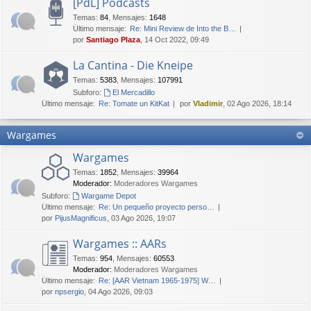
[PdL] Podcasts
Temas
:
84
,
Mensajes
:
1648
Último mensaje:
Re: Mini Review de Into the B…
por
Santiago Plaza
, 14 Oct 2022, 09:49
La Cantina - Die Kneipe
Temas
:
5383
,
Mensajes
:
107991
Subforo:
El Mercadillo
Último mensaje:
Re: Tomate un KitKat
por
Vladimir
, 02 Ago 2026, 18:14
Wargames
Wargames
Temas
:
1852
,
Mensajes
:
39964
Moderador:
Moderadores Wargames
Subforo:
Wargame Depot
Último mensaje:
Re: Un pequeño proyecto perso…
por
PijusMagnificus
, 03 Ago 2026, 19:07
Wargames :: AARs
Temas
:
954
,
Mensajes
:
60553
Moderador:
Moderadores Wargames
Último mensaje:
Re: [AAR Vietnam 1965-1975] W…
por
npsergio
, 04 Ago 2026, 09:03