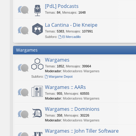
[PdL] Podcasts
Temas
:
84
,
Mensajes
:
1648
La Cantina - Die Kneipe
Temas
:
5383
,
Mensajes
:
107991
Subforo:
El Mercadillo
Wargames
Wargames
Temas
:
1852
,
Mensajes
:
39964
Moderador:
Moderadores Wargames
Subforo:
Wargame Depot
Wargames :: AARs
Temas
:
955
,
Mensajes
:
60555
Moderador:
Moderadores Wargames
Wargames :: Dominions
Temas
:
358
,
Mensajes
:
30226
Moderador:
Moderadores Wargames
Wargames :: John Tiller Software