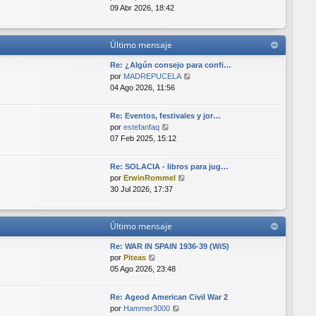
e
t
e
e
09 Abr 2026, 18:42
i
n
r
m
s
ú
o
a
l
Último mensaje
m
j
t
e
e
i
Re: ¿Algún consejo para confi…
n
m
V
por
MADREPUCELA
s
o
e
04 Ago 2026, 11:56
a
m
r
j
e
ú
e
Re: Eventos, festivales y jor…
n
l
V
por
estefanfaq
s
t
e
07 Feb 2025, 15:12
a
i
r
j
m
ú
e
o
Re: SOLACIA - libros para jug…
l
V
m
por
ErwinRommel
t
e
e
30 Jul 2026, 17:37
i
r
n
m
ú
s
o
l
a
Último mensaje
m
t
j
e
i
e
Re: WAR IN SPAIN 1936-39 (WiS)
n
m
V
por
Piteas
s
o
e
05 Ago 2026, 23:48
a
m
r
j
e
ú
e
Re: Ageod American Civil War 2
n
l
V
por
Hammer3000
s
t