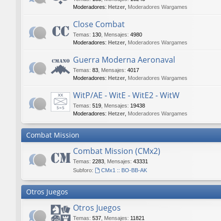
Moderadores:
Hetzer
,
Moderadores Wargames
Close Combat
Temas
:
130
,
Mensajes
:
4980
Moderadores:
Hetzer
,
Moderadores Wargames
Guerra Moderna Aeronaval
Temas
:
83
,
Mensajes
:
4017
Moderadores:
Hetzer
,
Moderadores Wargames
WitP/AE - WitE - WitE2 - WitW
Temas
:
519
,
Mensajes
:
19438
Moderadores:
Hetzer
,
Moderadores Wargames
Combat Mission
Combat Mission (CMx2)
Temas
:
2283
,
Mensajes
:
43331
Subforo:
CMx1 :: BO-BB-AK
Otros Juegos
Otros Juegos
Temas
:
537
,
Mensajes
:
11821