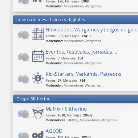
Temas
:
176
,
Mensajes
:
5969
Moderador:
Moderadores Wargames
Juegos de mesa físicos y digitales
Novedades, Wargames y Juegos en gene
Temas
:
633
,
Mensajes
:
13419
Moderador:
Moderadores Wargames
Eventos, Festivales, Jornadas....
Temas
:
6
,
Mensajes
:
154
Moderador:
Moderadores Wargames
KickStarters, Verkamis, Patreons
Temas
:
37
,
Mensajes
:
714
Moderador:
Moderadores Wargames
Grupo Slitherine
Matrix / Slitherine
Temas
:
1010
,
Mensajes
:
29482
Moderadores:
Hetzer
,
Moderadores Wargames
AGEOD
Temas
:
185
,
Mensajes
:
10243