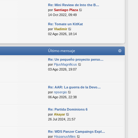
r
i
Re: Mini Review de Into the B…
ú
m
V
por
Santiago Plaza
l
o
e
14 Oct 2022, 09:49
t
m
r
i
e
Re: Tomate un KitKat
ú
m
n
V
por
Vladimir
l
o
s
e
02 Ago 2026, 18:14
t
m
a
r
i
e
j
ú
m
n
e
l
o
s
Último mensaje
t
m
a
i
e
Re: Un pequeño proyecto perso…
j
m
n
V
por
PijusMagnificus
e
o
s
e
03 Ago 2026, 19:07
m
a
r
e
j
ú
n
e
l
Re: AAR: La guerra de la Devo…
s
t
V
por
npsergio
a
i
e
06 Ago 2026, 22:38
j
m
r
e
o
ú
m
Re: Partida Dominions 6
l
e
V
por
Akayar
t
n
e
26 Jul 2024, 21:57
i
s
r
m
a
ú
o
Re: WDS Panzer Campaings Expl…
j
l
m
V
por
HispanusMiles