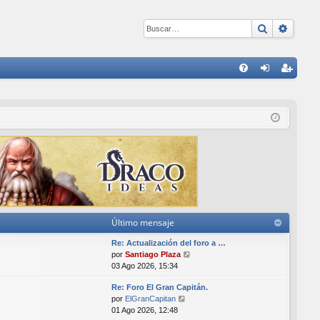
Buscar
Búsqu
E
FA
de
eg
Q
nti
ist
fic
ra
ar
rs
se
e
Último mensaje
Re: Actualización del foro a …
V
por
Santiago Plaza
e
03 Ago 2026, 15:34
r
Re: Foro El Gran Capitán.
ú
V
por
ElGranCapitan
l
e
01 Ago 2026, 12:48
t