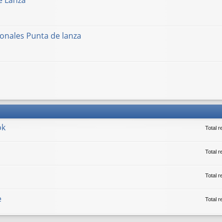
e Lanza
onales Punta de lanza
ok
Total 
Total r
Total 
e
Total 