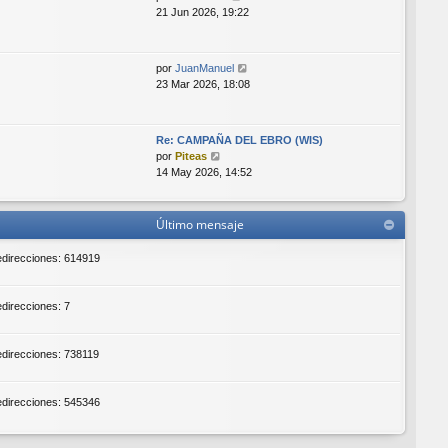
n
e
21 Jun 2026, 19:22
s
r
a
ú
j
l
e
V
por
JuanManuel
t
e
23 Mar 2026, 18:08
i
r
m
ú
o
l
m
Re: CAMPAÑA DEL EBRO (WIS)
t
V
e
por
Piteas
i
e
n
14 May 2026, 14:52
m
r
s
o
ú
a
m
l
j
Último mensaje
e
t
e
n
i
redirecciones: 614919
s
m
a
o
j
m
edirecciones: 7
e
e
n
s
redirecciones: 738119
a
j
e
redirecciones: 545346