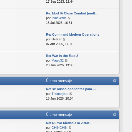
e
17 Sep 2023, 12:44
a
i
r
j
m
ú
e
o
Re: Mod IA Close Combat (mult…
l
m
V
por
IndiaVerde
t
e
e
15 Jul 2026, 16:31
i
n
r
m
s
ú
o
Re: Command Modern Operations
a
l
V
m
por
Hetzer
j
t
e
e
07 Abr 2026, 17:11
e
i
r
n
m
ú
s
o
Re: War in the East 2
l
a
V
m
por
Magic32
t
j
e
e
23 Jun 2026, 13:38
i
e
r
n
m
ú
s
o
l
a
Último mensaje
m
t
j
e
i
e
Re: si! busco oponentes para …
n
m
V
por
Trismegisto
s
o
e
18 Jun 2026, 20:54
a
m
r
j
e
ú
e
n
l
Último mensaje
s
t
a
i
Re: Nuevo táctico a la vista:…
j
m
V
por
CHINCHIN
e
o