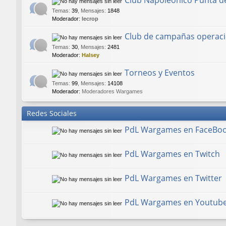
Club Napoleónico Punta d
Temas
:
39
,
Mensajes
:
1848
Moderador:
lecrop
Club de campañas operaci
Temas
:
30
,
Mensajes
:
2481
Moderador:
Halsey
Torneos y Eventos
Temas
:
99
,
Mensajes
:
14108
Moderador:
Moderadores Wargames
Redes Sociales
PdL Wargames en FaceBo
PdL Wargames en Twitch
PdL Wargames en Twitter
PdL Wargames en Youtub