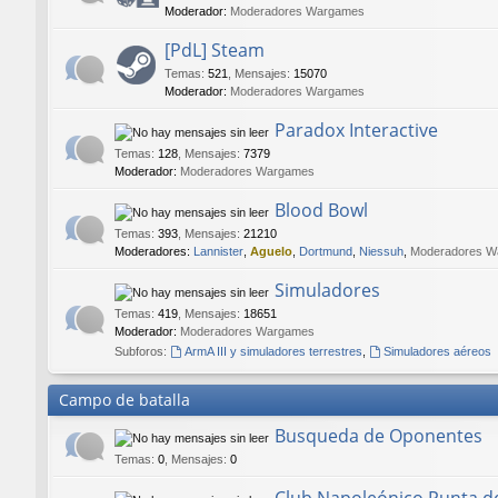
Moderador:
Moderadores Wargames
[PdL] Steam
Temas
:
521
,
Mensajes
:
15070
Moderador:
Moderadores Wargames
Paradox Interactive
Temas
:
128
,
Mensajes
:
7379
Moderador:
Moderadores Wargames
Blood Bowl
Temas
:
393
,
Mensajes
:
21210
Moderadores:
Lannister
,
Aguelo
,
Dortmund
,
Niessuh
,
Moderadores W
Simuladores
Temas
:
419
,
Mensajes
:
18651
Moderador:
Moderadores Wargames
Subforos:
ArmA III y simuladores terrestres
,
Simuladores aéreos
Campo de batalla
Busqueda de Oponentes
Temas
:
0
,
Mensajes
:
0