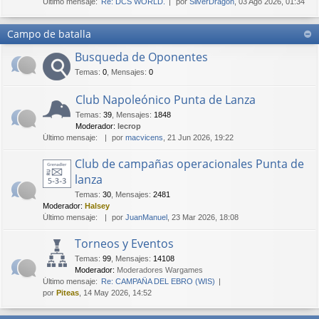
Último mensaje:
Re: DCS WORLD.
por
SilverDragon
, 03 Ago 2026, 01:34
Campo de batalla
Busqueda de Oponentes
Temas
:
0
,
Mensajes
:
0
Club Napoleónico Punta de Lanza
Temas
:
39
,
Mensajes
:
1848
Moderador:
lecrop
Último mensaje:
por
macvicens
, 21 Jun 2026, 19:22
Club de campañas operacionales Punta de
lanza
Temas
:
30
,
Mensajes
:
2481
Moderador:
Halsey
Último mensaje:
por
JuanManuel
, 23 Mar 2026, 18:08
Torneos y Eventos
Temas
:
99
,
Mensajes
:
14108
Moderador:
Moderadores Wargames
Último mensaje:
Re: CAMPAÑA DEL EBRO (WIS)
por
Piteas
, 14 May 2026, 14:52