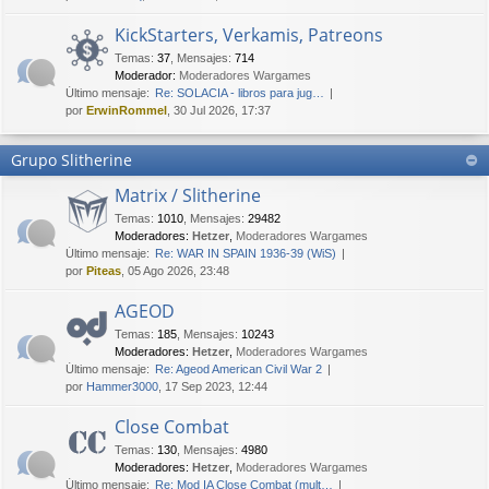
KickStarters, Verkamis, Patreons
Temas
:
37
,
Mensajes
:
714
Moderador:
Moderadores Wargames
Último mensaje:
Re: SOLACIA - libros para jug…
por
ErwinRommel
, 30 Jul 2026, 17:37
Grupo Slitherine
Matrix / Slitherine
Temas
:
1010
,
Mensajes
:
29482
Moderadores:
Hetzer
,
Moderadores Wargames
Último mensaje:
Re: WAR IN SPAIN 1936-39 (WiS)
por
Piteas
, 05 Ago 2026, 23:48
AGEOD
Temas
:
185
,
Mensajes
:
10243
Moderadores:
Hetzer
,
Moderadores Wargames
Último mensaje:
Re: Ageod American Civil War 2
por
Hammer3000
, 17 Sep 2023, 12:44
Close Combat
Temas
:
130
,
Mensajes
:
4980
Moderadores:
Hetzer
,
Moderadores Wargames
Último mensaje:
Re: Mod IA Close Combat (mult…