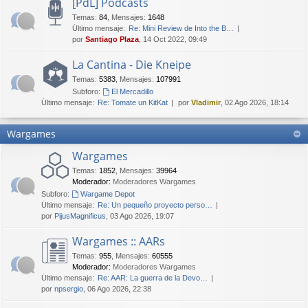
[PdL] Podcasts
Temas
:
84
,
Mensajes
:
1648
Último mensaje:
Re: Mini Review de Into the B…
por
Santiago Plaza
, 14 Oct 2022, 09:49
La Cantina - Die Kneipe
Temas
:
5383
,
Mensajes
:
107991
Subforo:
El Mercadillo
Último mensaje:
Re: Tomate un KitKat
por
Vladimir
, 02 Ago 2026, 18:14
Wargames
Wargames
Temas
:
1852
,
Mensajes
:
39964
Moderador:
Moderadores Wargames
Subforo:
Wargame Depot
Último mensaje:
Re: Un pequeño proyecto perso…
por
PijusMagnificus
, 03 Ago 2026, 19:07
Wargames :: AARs
Temas
:
955
,
Mensajes
:
60555
Moderador:
Moderadores Wargames
Último mensaje:
Re: AAR: La guerra de la Devo…
por
npsergio
, 06 Ago 2026, 22:38