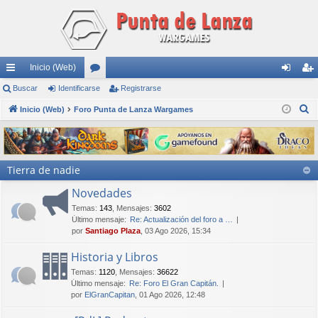
Inicio (Web)
nl
Buscar
Identificarse
or
Registrarse
de
eg
B
ac
Inicio (Web)
Foro Punta de Lanza Wargames
os
nti
ist
u
es
fic
ra
s
rá
ar
rs
c
Tierra de nadie
a
pi
se
e
r
Novedades
do
Temas
:
143
,
Mensajes
:
3602
s
Último mensaje:
Re: Actualización del foro a …
por
Santiago Plaza
, 03 Ago 2026, 15:34
Historia y Libros
Temas
:
1120
,
Mensajes
:
36622
Último mensaje:
Re: Foro El Gran Capitán.
por
ElGranCapitan
, 01 Ago 2026, 12:48