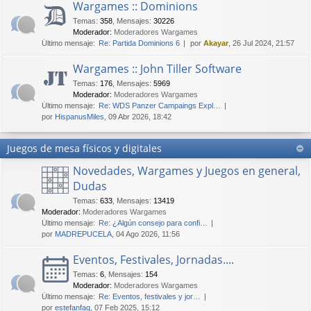
Wargames :: Dominions
Temas
:
358
,
Mensajes
:
30226
Moderador:
Moderadores Wargames
Último mensaje:
Re: Partida Dominions 6
por
Akayar
, 26 Jul 2024, 21:57
Wargames :: John Tiller Software
Temas
:
176
,
Mensajes
:
5969
Moderador:
Moderadores Wargames
Último mensaje:
Re: WDS Panzer Campaings Expl…
por
HispanusMiles
, 09 Abr 2026, 18:42
Juegos de mesa físicos y digitales
Novedades, Wargames y Juegos en general,
Dudas
Temas
:
633
,
Mensajes
:
13419
Moderador:
Moderadores Wargames
Último mensaje:
Re: ¿Algún consejo para confi…
por
MADREPUCELA
, 04 Ago 2026, 11:56
Eventos, Festivales, Jornadas....
Temas
:
6
,
Mensajes
:
154
Moderador:
Moderadores Wargames
Último mensaje:
Re: Eventos, festivales y jor…
por
estefanfaq
, 07 Feb 2025, 15:12