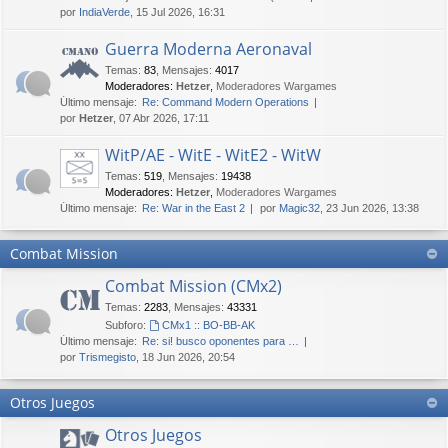
por
IndiaVerde
, 15 Jul 2026, 16:31
Guerra Moderna Aeronaval
Temas
:
83
,
Mensajes
:
4017
Moderadores:
Hetzer
,
Moderadores Wargames
Último mensaje:
Re: Command Modern Operations
por
Hetzer
, 07 Abr 2026, 17:11
WitP/AE - WitE - WitE2 - WitW
Temas
:
519
,
Mensajes
:
19438
Moderadores:
Hetzer
,
Moderadores Wargames
Último mensaje:
Re: War in the East 2
por
Magic32
, 23 Jun 2026, 13:38
Combat Mission
Combat Mission (CMx2)
Temas
:
2283
,
Mensajes
:
43331
Subforo:
CMx1 :: BO-BB-AK
Último mensaje:
Re: si! busco oponentes para …
por
Trismegisto
, 18 Jun 2026, 20:54
Otros Juegos
Otros Juegos