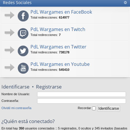
Redes Sociales
PdL Wargames en FaceBook
Total redirecciones:
614977
PdL Wargames en Twitch
Total redirecciones:
7
PdL Wargames en Twitter
Total redirecciones:
738178
PdL Wargames en Youtube
Total redirecciones:
545410
Identificarse
•
Registrarse
Nombre de Usuario:
Contraseña:
Olvidé mi contraseña
Recordar
¿Quién está conectado?
En total hay
350
usuarios conectados :: 5 registrados, 0 ocultos y 345 invitados (basados