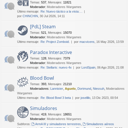
Temas
:
537
,
Mensajes
:
11821
Moderador:
Moderadores Wargames
Último mensaje:
Re: Nuevo táctico a la vista:…
por
CHINCHIN
, 30 Jul 2026, 14:11
[PdL] Steam
Temas
:
521
,
Mensajes
:
15070
Moderador:
Moderadores Wargames
Último mensaje:
Re: Project Zomboid.
por
macvicens
, 16 May 2026, 13:59
Paradox Interactive
Temas
:
128
,
Mensajes
:
7379
Moderador:
Moderadores Wargames
Último mensaje:
Re: Stellaris: nuevo 4x
por
LordSpain
, 06 Ago 2026, 21:08
Blood Bowl
Temas
:
393
,
Mensajes
:
21210
Moderadores:
Lannister
,
Aguelo
,
Dortmund
,
Niessuh
,
Moderadores
Wargames
Último mensaje:
Re: Blood Bowl 3 beta
por
joselillo
, 13 Dic 2023, 00:54
Simuladores
Temas
:
419
,
Mensajes
:
18651
Moderador:
Moderadores Wargames
Subforos:
ArmA III y simuladores terrestres
,
Simuladores aéreos