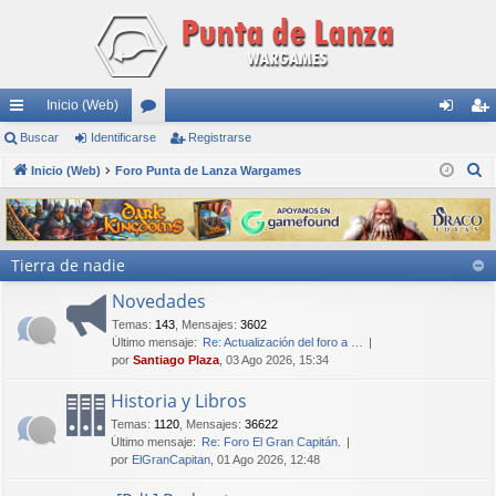
Inicio (Web)
nl
Buscar
Identificarse
or
Registrarse
de
eg
B
ac
Inicio (Web)
Foro Punta de Lanza Wargames
os
nti
ist
u
es
fic
ra
s
rá
ar
rs
c
Tierra de nadie
a
pi
se
e
r
Novedades
do
Temas
:
143
,
Mensajes
:
3602
s
Último mensaje:
Re: Actualización del foro a …
por
Santiago Plaza
, 03 Ago 2026, 15:34
Historia y Libros
Temas
:
1120
,
Mensajes
:
36622
Último mensaje:
Re: Foro El Gran Capitán.
por
ElGranCapitan
, 01 Ago 2026, 12:48