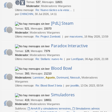
Temas
:
537
,
Mensajes
:
11821
Moderador:
Moderadores Wargames
Último mensaje:
Re: Nuevo táctico a la vista:…
por
CHINCHIN
, 30 Jul 2026, 14:11
[PdL] Steam
Temas
:
521
,
Mensajes
:
15070
Moderador:
Moderadores Wargames
Último mensaje:
Re: Project Zomboid.
por
macvicens
, 16 May 2026, 13:59
Paradox Interactive
Temas
:
128
,
Mensajes
:
7379
Moderador:
Moderadores Wargames
Último mensaje:
Re: Stellaris: nuevo 4x
por
LordSpain
, 06 Ago 2026, 21:08
Blood Bowl
Temas
:
393
,
Mensajes
:
21210
Moderadores:
Lannister
,
Aguelo
,
Dortmund
,
Niessuh
,
Moderadores
Wargames
Último mensaje:
Re: Blood Bowl 3 beta
por
joselillo
, 13 Dic 2023, 00:54
Simuladores
Temas
:
419
,
Mensajes
:
18651
Moderador:
Moderadores Wargames
Subforos:
ArmA III y simuladores terrestres
,
Simuladores aéreos