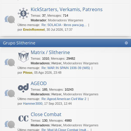
KickStarters, Verkamis, Patreons
Temas
:
37
,
Mensajes
:
714
Moderador:
Moderadores Wargames
Último mensaje:
Re: SOLACIA - libros para jug…
por
ErwinRommel
, 30 Jul 2026, 17:37
Grupo Slitherine
Matrix / Slitherine
Temas
:
1010
,
Mensajes
:
29482
Moderadores:
Hetzer
,
Moderadores Wargames
Último mensaje:
Re: WAR IN SPAIN 1936-39 (WiS)
por
Piteas
, 05 Ago 2026, 23:48
AGEOD
Temas
:
185
,
Mensajes
:
10243
Moderadores:
Hetzer
,
Moderadores Wargames
Último mensaje:
Re: Ageod American Civil War 2
por
Hammer3000
, 17 Sep 2023, 12:44
Close Combat
Temas
:
130
,
Mensajes
:
4980
Moderadores:
Hetzer
,
Moderadores Wargames
Último mensaje:
Re: Mod IA Close Combat (mult…