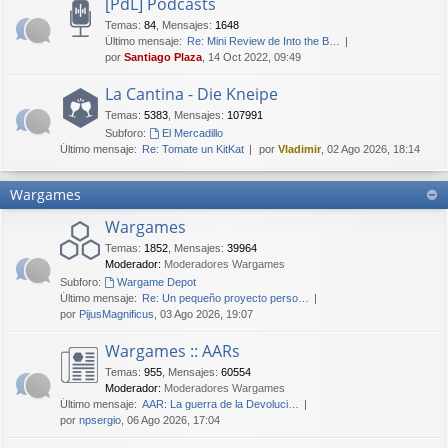
[PdL] Podcasts
Temas
:
84
,
Mensajes
:
1648
Último mensaje:
Re: Mini Review de Into the B…
por
Santiago Plaza
, 14 Oct 2022, 09:49
La Cantina - Die Kneipe
Temas
:
5383
,
Mensajes
:
107991
Subforo:
El Mercadillo
Último mensaje:
Re: Tomate un KitKat
por
Vladimir
, 02 Ago 2026, 18:14
Wargames
Wargames
Temas
:
1852
,
Mensajes
:
39964
Moderador:
Moderadores Wargames
Subforo:
Wargame Depot
Último mensaje:
Re: Un pequeño proyecto perso…
por
PijusMagnificus
, 03 Ago 2026, 19:07
Wargames :: AARs
Temas
:
955
,
Mensajes
:
60554
Moderador:
Moderadores Wargames
Último mensaje:
AAR: La guerra de la Devoluci…
por
npsergio
, 06 Ago 2026, 17:04