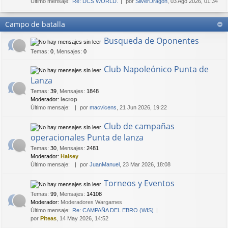
Último mensaje:
Re: DCS WORLD.
por
SilverDragon
, 03 Ago 2026, 01:34
Campo de batalla
Busqueda de Oponentes
Temas
:
0
,
Mensajes
:
0
Club Napoleónico Punta de
Lanza
Temas
:
39
,
Mensajes
:
1848
Moderador:
lecrop
Último mensaje:
por
macvicens
, 21 Jun 2026, 19:22
Club de campañas
operacionales Punta de lanza
Temas
:
30
,
Mensajes
:
2481
Moderador:
Halsey
Último mensaje:
por
JuanManuel
, 23 Mar 2026, 18:08
Torneos y Eventos
Temas
:
99
,
Mensajes
:
14108
Moderador:
Moderadores Wargames
Último mensaje:
Re: CAMPAÑA DEL EBRO (WIS)
por
Piteas
, 14 May 2026, 14:52