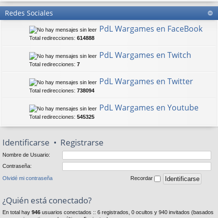
Redes Sociales
PdL Wargames en FaceBook
Total redirecciones:
614888
PdL Wargames en Twitch
Total redirecciones:
7
PdL Wargames en Twitter
Total redirecciones:
738094
PdL Wargames en Youtube
Total redirecciones:
545325
Identificarse
•
Registrarse
Nombre de Usuario:
Contraseña:
Olvidé mi contraseña
Recordar
¿Quién está conectado?
En total hay
946
usuarios conectados :: 6 registrados, 0 ocultos y 940 invitados (basados