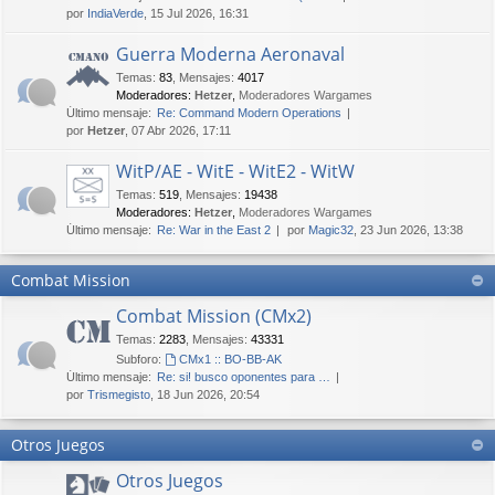
por
IndiaVerde
, 15 Jul 2026, 16:31
Guerra Moderna Aeronaval
Temas
:
83
,
Mensajes
:
4017
Moderadores:
Hetzer
,
Moderadores Wargames
Último mensaje:
Re: Command Modern Operations
por
Hetzer
, 07 Abr 2026, 17:11
WitP/AE - WitE - WitE2 - WitW
Temas
:
519
,
Mensajes
:
19438
Moderadores:
Hetzer
,
Moderadores Wargames
Último mensaje:
Re: War in the East 2
por
Magic32
, 23 Jun 2026, 13:38
Combat Mission
Combat Mission (CMx2)
Temas
:
2283
,
Mensajes
:
43331
Subforo:
CMx1 :: BO-BB-AK
Último mensaje:
Re: si! busco oponentes para …
por
Trismegisto
, 18 Jun 2026, 20:54
Otros Juegos
Otros Juegos