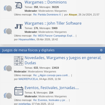
Wargames :: Dominions
Temas
:
358
,
Mensajes
:
30226
Moderador:
Moderadores Wargames
Último mensaje:
Re: Partida Dominions 6
por
Akayar
, 26 Jul 2024, 21:57
Wargames :: John Tiller Software
Temas
:
176
,
Mensajes
:
5969
Moderador:
Moderadores Wargames
Último mensaje:
Re: WDS Panzer Campaings Expl…
por
HispanusMiles
, 09 Abr 2026, 18:42
Juegos de mesa físicos y digitales
Novedades, Wargames y Juegos en general,
Dudas
Temas
:
633
,
Mensajes
:
13419
Moderador:
Moderadores Wargames
Último mensaje:
Re: ¿Algún consejo para confi…
por
MADREPUCELA
, 04 Ago 2026, 11:56
Eventos, Festivales, Jornadas....
Temas
:
6
,
Mensajes
:
154
Moderador:
Moderadores Wargames
Último mensaje:
Re: Eventos, festivales y jor…
por
estefanfaq
, 07 Feb 2025, 15:12