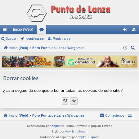
Inicio (Web)
nl
Buscar
Identificarse
or
Registrarse
de
eg
B
ac
Inicio (Web)
Foro Punta de Lanza Wargames
os
nti
ist
u
es
fic
ra
s
rá
ar
rs
c
a
pi
se
e
Borrar cookies
r
do
¿Está seguro de que quiere borrar todas las cookies de este sitio?
s
Inicio (Web)
Foro Punta de Lanza Wargames
Contáctenos
Desarrollado por
phpBB
® Forum Software © phpBB Limited
Style por
Arty
&
halilesen
Traducción al español por
phpBB España