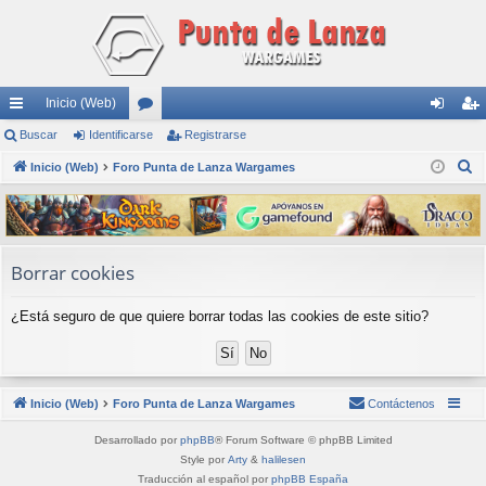
Inicio (Web)
nl
Buscar
Identificarse
or
Registrarse
de
eg
B
ac
Inicio (Web)
Foro Punta de Lanza Wargames
os
nti
ist
u
es
fic
ra
s
rá
ar
rs
c
a
pi
se
e
Borrar cookies
r
do
¿Está seguro de que quiere borrar todas las cookies de este sitio?
s
Inicio (Web)
Foro Punta de Lanza Wargames
Contáctenos
Desarrollado por
phpBB
® Forum Software © phpBB Limited
Style por
Arty
&
halilesen
Traducción al español por
phpBB España