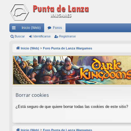
Inicio (Web)
Foros
nl
Buscar
Identificarse
Registrarse
ac
Inicio (Web)
Foro Punta de Lanza Wargames
es
rá
pi
do
s
Borrar cookies
¿Está seguro de que quiere borrar todas las cookies de este sitio?
Inicio (Web)
Foro Punta de Lanza Wargames