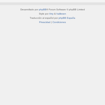
Desarrollado por
phpBB
® Forum Software © phpBB Limited
Style por
Arty
&
halilesen
Traducción al español por
phpBB España
Privacidad
|
Condiciones