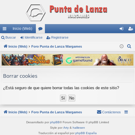
Inicio (Web)
nl
Buscar
Identificarse
or
Registrarse
de
eg
B
ac
Inicio (Web)
Foro Punta de Lanza Wargames
os
nti
ist
u
es
fic
ra
s
rá
ar
rs
c
a
pi
se
e
Borrar cookies
r
do
¿Está seguro de que quiere borrar todas las cookies de este sitio?
s
Inicio (Web)
Foro Punta de Lanza Wargames
Contáctenos
Desarrollado por
phpBB
® Forum Software © phpBB Limited
Style por
Arty
&
halilesen
Traducción al español por
phpBB España