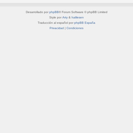
Desarrollado por
phpBB
® Forum Software © phpBB Limited
Style por
Arty
&
halilesen
Traducción al español por
phpBB España
Privacidad
|
Condiciones