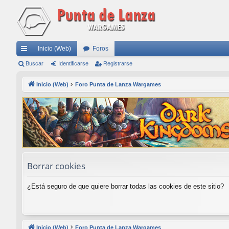
Inicio (Web)
Foros
nl
Buscar
Identificarse
Registrarse
ac
Inicio (Web)
Foro Punta de Lanza Wargames
es
rá
pi
do
s
Borrar cookies
¿Está seguro de que quiere borrar todas las cookies de este sitio?
Inicio (Web)
Foro Punta de Lanza Wargames