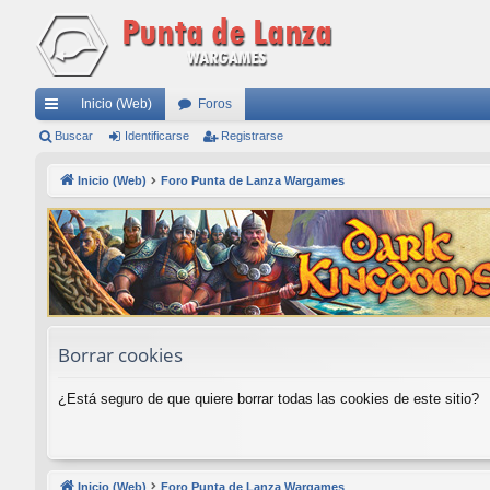
Inicio (Web)
Foros
nl
Buscar
Identificarse
Registrarse
ac
Inicio (Web)
Foro Punta de Lanza Wargames
es
rá
pi
do
s
Borrar cookies
¿Está seguro de que quiere borrar todas las cookies de este sitio?
Inicio (Web)
Foro Punta de Lanza Wargames