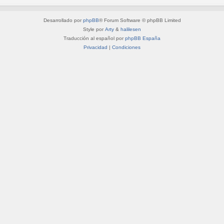
Desarrollado por
phpBB
® Forum Software © phpBB Limited
Style por
Arty
&
halilesen
Traducción al español por
phpBB España
Privacidad
|
Condiciones