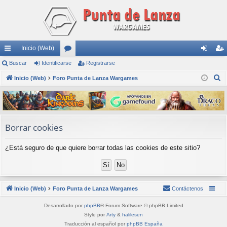
Inicio (Web)
nl
Buscar
Identificarse
or
Registrarse
de
eg
B
ac
Inicio (Web)
Foro Punta de Lanza Wargames
os
nti
ist
u
es
fic
ra
s
rá
ar
rs
c
a
pi
se
e
Borrar cookies
r
do
¿Está seguro de que quiere borrar todas las cookies de este sitio?
s
Inicio (Web)
Foro Punta de Lanza Wargames
Contáctenos
Desarrollado por
phpBB
® Forum Software © phpBB Limited
Style por
Arty
&
halilesen
Traducción al español por
phpBB España