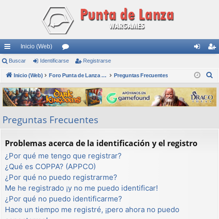
Inicio (Web)
nl
Buscar
Identificarse
or
Registrarse
de
eg
B
ac
Inicio (Web)
os
Foro Punta de Lanza Wargames
Preguntas Frecuentes
nti
ist
u
es
fic
ra
s
rá
ar
rs
c
Preguntas Frecuentes
a
pi
se
e
r
do
Problemas acerca de la identificación y el registro
s
¿Por qué me tengo que registrar?
¿Qué es COPPA? (APPCO)
¿Por qué no puedo registrarme?
Me he registrado ¡y no me puedo identificar!
¿Por qué no puedo identificarme?
Hace un tiempo me registré, ¡pero ahora no puedo