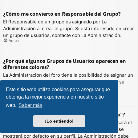
¿Cómo me convierto en Responsable del Grupo?
El Responsable de un grupo es asignado por La
Administración al crear el grupo. Si está interesado en crear
un grupo de usuarios, contacte con La Administración.
Arriba
¿Por qué algunos Grupos de Usuarios aparecen en
diferentes colores?
La Administración del foro tiene la posibilidad de asignar un
color a los usuarios de un grupo para hacer más fácil su
identificación.
Este sitio web utiliza cookies para asegurar que
Arriba
obtenga la mejor experiencia en nuestro sitio
web.
Saber más
¿Qué es un “Grupo de Usuarios predeterminado”?
¡Lo entiendo!
Si es miembro de más de un grupo por defecto, se usará el
“predeterminado” para determinar qué color y rango se
mostrará por defecto en su perfil. La Administración debe