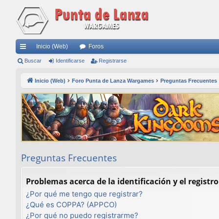
Inicio (Web)
Foros
nl
Buscar
Identificarse
Registrarse
ac
Inicio (Web)
Foro Punta de Lanza Wargames
Preguntas Frecuentes
es
rá
pi
do
s
Preguntas Frecuentes
Problemas acerca de la identificación y el registro
¿Por qué me tengo que registrar?
¿Qué es COPPA? (APPCO)
¿Por qué no puedo registrarme?