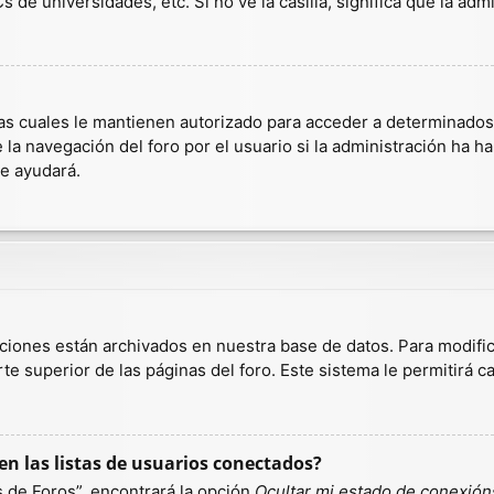
 de universidades, etc. Si no ve la casilla, significa que la admi
as cuales le mantienen autorizado para acceder a determinados r
a navegación del foro por el usuario si la administración ha hab
te ayudará.
aciones están archivados en nuestra base de datos. Para modific
te superior de las páginas del foro. Este sistema le permitirá c
n las listas de usuarios conectados?
 de Foros”, encontrará la opción
Ocultar mi estado de conexión