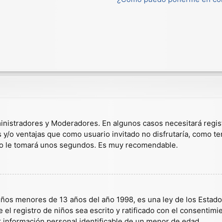
dministradores y Moderadores. En algunos casos necesitará regis
s y/o ventajas que como usuario invitado no disfrutaría, como t
solo le tomará unos segundos. Es muy recomendable.
s menores de 13 años del año 1998, es una ley de los Estados U
 el registro de niños sea escrito y ratificado con el consentim
r información personal identificable de un menor de edad.