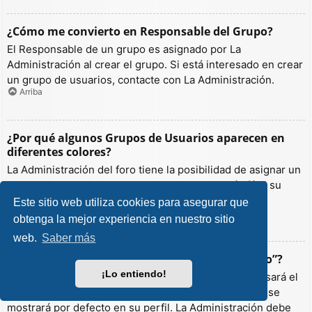
¿Cómo me convierto en Responsable del Grupo?
El Responsable de un grupo es asignado por La
Administración al crear el grupo. Si está interesado en crear
un grupo de usuarios, contacte con La Administración.
Arriba
¿Por qué algunos Grupos de Usuarios aparecen en
diferentes colores?
La Administración del foro tiene la posibilidad de asignar un
color a los usuarios de un grupo para hacer más fácil su
identificación.
Este sitio web utiliza cookies para asegurar que
Arriba
obtenga la mejor experiencia en nuestro sitio
web.
Saber más
¿Qué es un “Grupo de Usuarios predeterminado”?
¡Lo entiendo!
Si es miembro de más de un grupo por defecto, se usará el
“predeterminado” para determinar qué color y rango se
mostrará por defecto en su perfil. La Administración debe