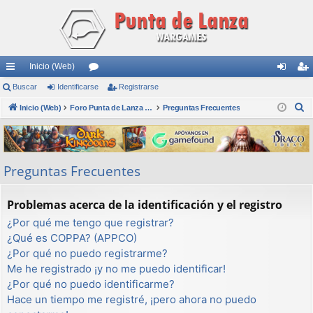
Inicio (Web)
nl
Buscar
Identificarse
or
Registrarse
de
eg
B
ac
Inicio (Web)
os
Foro Punta de Lanza Wargames
Preguntas Frecuentes
nti
ist
u
es
fic
ra
s
rá
ar
rs
c
Preguntas Frecuentes
a
pi
se
e
r
do
Problemas acerca de la identificación y el registro
s
¿Por qué me tengo que registrar?
¿Qué es COPPA? (APPCO)
¿Por qué no puedo registrarme?
Me he registrado ¡y no me puedo identificar!
¿Por qué no puedo identificarme?
Hace un tiempo me registré, ¡pero ahora no puedo