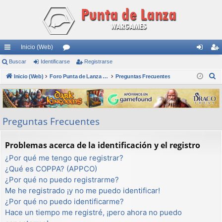
Inicio (Web)
nl
Buscar
Identificarse
or
Registrarse
de
eg
B
ac
Inicio (Web)
os
Foro Punta de Lanza Wargames
Preguntas Frecuentes
nti
ist
u
es
fic
ra
s
rá
ar
rs
c
Preguntas Frecuentes
a
pi
se
e
r
do
Problemas acerca de la identificación y el registro
s
¿Por qué me tengo que registrar?
¿Qué es COPPA? (APPCO)
¿Por qué no puedo registrarme?
Me he registrado ¡y no me puedo identificar!
¿Por qué no puedo identificarme?
Hace un tiempo me registré, ¡pero ahora no puedo