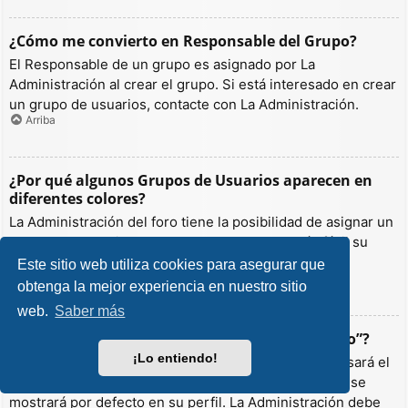
¿Cómo me convierto en Responsable del Grupo?
El Responsable de un grupo es asignado por La
Administración al crear el grupo. Si está interesado en crear
un grupo de usuarios, contacte con La Administración.
Arriba
¿Por qué algunos Grupos de Usuarios aparecen en
diferentes colores?
La Administración del foro tiene la posibilidad de asignar un
color a los usuarios de un grupo para hacer más fácil su
identificación.
Este sitio web utiliza cookies para asegurar que
Arriba
obtenga la mejor experiencia en nuestro sitio
web.
Saber más
¿Qué es un “Grupo de Usuarios predeterminado”?
¡Lo entiendo!
Si es miembro de más de un grupo por defecto, se usará el
“predeterminado” para determinar qué color y rango se
mostrará por defecto en su perfil. La Administración debe