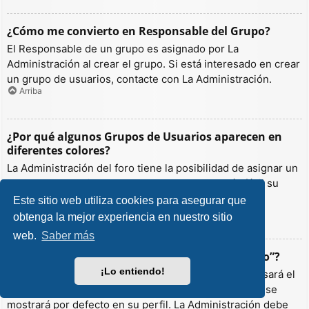
¿Cómo me convierto en Responsable del Grupo?
El Responsable de un grupo es asignado por La
Administración al crear el grupo. Si está interesado en crear
un grupo de usuarios, contacte con La Administración.
Arriba
¿Por qué algunos Grupos de Usuarios aparecen en
diferentes colores?
La Administración del foro tiene la posibilidad de asignar un
color a los usuarios de un grupo para hacer más fácil su
identificación.
Este sitio web utiliza cookies para asegurar que
Arriba
obtenga la mejor experiencia en nuestro sitio
web.
Saber más
¿Qué es un “Grupo de Usuarios predeterminado”?
¡Lo entiendo!
Si es miembro de más de un grupo por defecto, se usará el
“predeterminado” para determinar qué color y rango se
mostrará por defecto en su perfil. La Administración debe