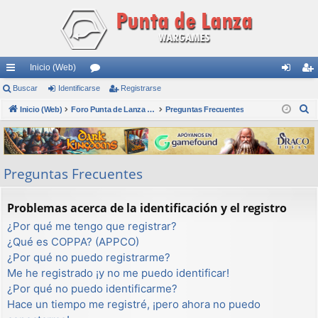
Inicio (Web)
nl
Buscar
Identificarse
or
Registrarse
de
eg
B
ac
Inicio (Web)
os
Foro Punta de Lanza Wargames
Preguntas Frecuentes
nti
ist
u
es
fic
ra
s
rá
ar
rs
c
Preguntas Frecuentes
a
pi
se
e
r
do
Problemas acerca de la identificación y el registro
s
¿Por qué me tengo que registrar?
¿Qué es COPPA? (APPCO)
¿Por qué no puedo registrarme?
Me he registrado ¡y no me puedo identificar!
¿Por qué no puedo identificarme?
Hace un tiempo me registré, ¡pero ahora no puedo