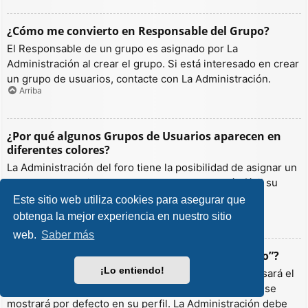
¿Cómo me convierto en Responsable del Grupo?
El Responsable de un grupo es asignado por La
Administración al crear el grupo. Si está interesado en crear
un grupo de usuarios, contacte con La Administración.
Arriba
¿Por qué algunos Grupos de Usuarios aparecen en
diferentes colores?
La Administración del foro tiene la posibilidad de asignar un
color a los usuarios de un grupo para hacer más fácil su
identificación.
Este sitio web utiliza cookies para asegurar que
Arriba
obtenga la mejor experiencia en nuestro sitio
web.
Saber más
¿Qué es un “Grupo de Usuarios predeterminado”?
¡Lo entiendo!
Si es miembro de más de un grupo por defecto, se usará el
“predeterminado” para determinar qué color y rango se
mostrará por defecto en su perfil. La Administración debe