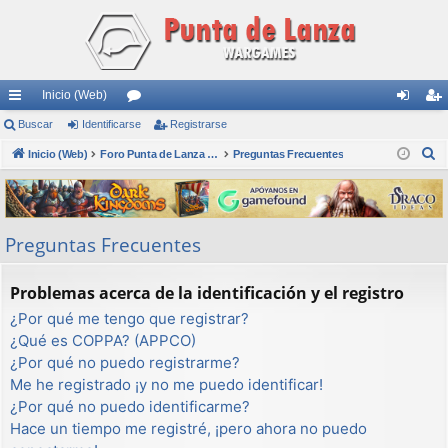
Inicio (Web)
nl
Buscar
Identificarse
or
Registrarse
de
eg
B
ac
Inicio (Web)
os
Foro Punta de Lanza Wargames
Preguntas Frecuentes
nti
ist
u
es
fic
ra
s
rá
ar
rs
c
Preguntas Frecuentes
a
pi
se
e
r
do
Problemas acerca de la identificación y el registro
s
¿Por qué me tengo que registrar?
¿Qué es COPPA? (APPCO)
¿Por qué no puedo registrarme?
Me he registrado ¡y no me puedo identificar!
¿Por qué no puedo identificarme?
Hace un tiempo me registré, ¡pero ahora no puedo