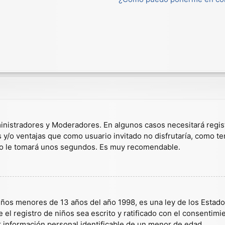
dministradores y Moderadores. En algunos casos necesitará regis
s y/o ventajas que como usuario invitado no disfrutaría, como t
solo le tomará unos segundos. Es muy recomendable.
s menores de 13 años del año 1998, es una ley de los Estados U
 el registro de niños sea escrito y ratificado con el consentim
r información personal identificable de un menor de edad.