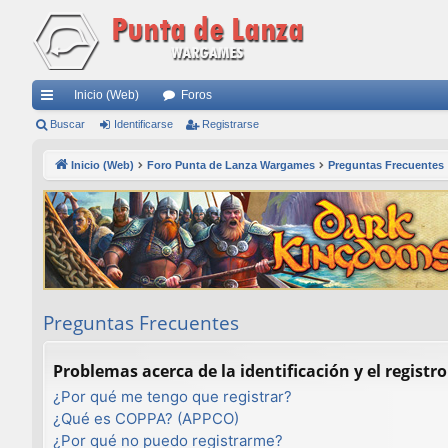
Inicio (Web)
Foros
nl
Buscar
Identificarse
Registrarse
ac
Inicio (Web)
Foro Punta de Lanza Wargames
Preguntas Frecuentes
es
rá
pi
do
s
Preguntas Frecuentes
Problemas acerca de la identificación y el registro
¿Por qué me tengo que registrar?
¿Qué es COPPA? (APPCO)
¿Por qué no puedo registrarme?