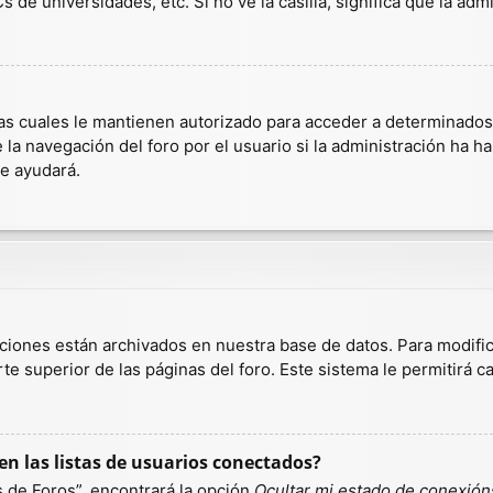
 de universidades, etc. Si no ve la casilla, significa que la admi
as cuales le mantienen autorizado para acceder a determinados r
a navegación del foro por el usuario si la administración ha hab
te ayudará.
aciones están archivados en nuestra base de datos. Para modific
te superior de las páginas del foro. Este sistema le permitirá c
n las listas de usuarios conectados?
 de Foros”, encontrará la opción
Ocultar mi estado de conexión