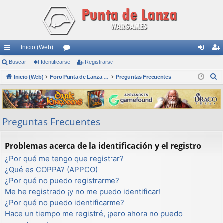
Inicio (Web)
nl
Buscar
Identificarse
or
Registrarse
de
eg
B
ac
Inicio (Web)
os
Foro Punta de Lanza Wargames
Preguntas Frecuentes
nti
ist
u
es
fic
ra
s
rá
ar
rs
c
Preguntas Frecuentes
a
pi
se
e
r
do
Problemas acerca de la identificación y el registro
s
¿Por qué me tengo que registrar?
¿Qué es COPPA? (APPCO)
¿Por qué no puedo registrarme?
Me he registrado ¡y no me puedo identificar!
¿Por qué no puedo identificarme?
Hace un tiempo me registré, ¡pero ahora no puedo