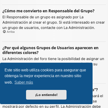
¿Cómo me convierto en Responsable del Grupo?
El Responsable de un grupo es asignado por La
Administración al crear el grupo. Si está interesado en crear
un grupo de usuarios, contacte con La Administración.
Arriba
¿Por qué algunos Grupos de Usuarios aparecen en
diferentes colores?
La Administración del foro tiene la posibilidad de asignar un
color a los usuarios de un grupo para hacer más fácil su
identificación.
Este sitio web utiliza cookies para asegurar que
Arriba
obtenga la mejor experiencia en nuestro sitio
web.
Saber más
¿Qué es un “Grupo de Usuarios predeterminado”?
¡Lo entiendo!
Si es miembro de más de un grupo por defecto, se usará el
“predeterminado” para determinar qué color y rango se
mostrará por defecto en su perfil. La Administración debe