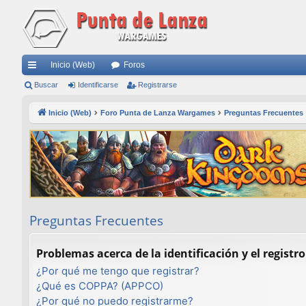
Inicio (Web)
Foros
nl
Buscar
Identificarse
Registrarse
ac
Inicio (Web)
Foro Punta de Lanza Wargames
Preguntas Frecuentes
es
rá
pi
do
s
Preguntas Frecuentes
Problemas acerca de la identificación y el registro
¿Por qué me tengo que registrar?
¿Qué es COPPA? (APPCO)
¿Por qué no puedo registrarme?