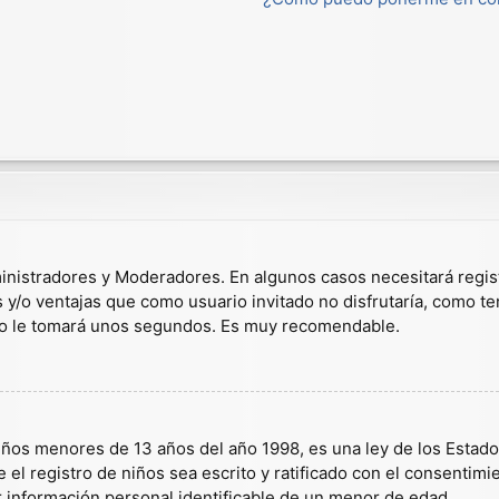
dministradores y Moderadores. En algunos casos necesitará regis
s y/o ventajas que como usuario invitado no disfrutaría, como t
solo le tomará unos segundos. Es muy recomendable.
s menores de 13 años del año 1998, es una ley de los Estados U
 el registro de niños sea escrito y ratificado con el consentim
r información personal identificable de un menor de edad.