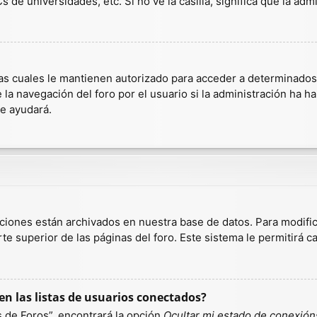
 de universidades, etc. Si no ve la casilla, significa que la admi
as cuales le mantienen autorizado para acceder a determinados r
a navegación del foro por el usuario si la administración ha hab
te ayudará.
aciones están archivados en nuestra base de datos. Para modific
te superior de las páginas del foro. Este sistema le permitirá c
n las listas de usuarios conectados?
 de Foros”, encontrará la opción
Ocultar mi estado de conexión