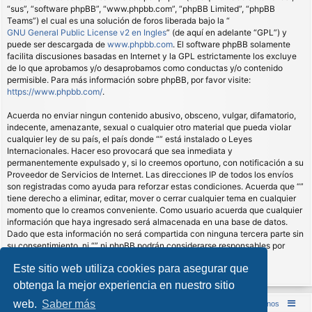
“sus”, “software phpBB”, “www.phpbb.com”, “phpBB Limited”, “phpBB
Teams”) el cual es una solución de foros liberada bajo la “
GNU General Public License v2 en Ingles
” (de aquí en adelante “GPL”) y
puede ser descargada de
www.phpbb.com
. El software phpBB solamente
facilita discusiones basadas en Internet y la GPL estrictamente los excluye
de lo que aprobamos y/o desaprobamos como conductas y/o contenido
permisible. Para más información sobre phpBB, por favor visite:
https://www.phpbb.com/
.
Acuerda no enviar ningun contenido abusivo, obsceno, vulgar, difamatorio,
indecente, amenazante, sexual o cualquier otro material que pueda violar
cualquier ley de su país, el país donde “” está instalado o Leyes
Internacionales. Hacer eso provocará que sea inmediata y
permanentemente expulsado y, si lo creemos oportuno, con notificación a su
Proveedor de Servicios de Internet. Las direcciones IP de todos los envíos
son registradas como ayuda para reforzar estas condiciones. Acuerda que “”
tiene derecho a eliminar, editar, mover o cerrar cualquier tema en cualquier
momento que lo creamos conveniente. Como usuario acuerda que cualquier
información que haya ingresado será almacenada en una base de datos.
Dado que esta información no será compartida con ninguna tercera parte sin
su consentimiento, ni “” ni phpBB podrán considerarse responsables por
cualquier intento de hacking que conlleve a que los datos sean
Este sitio web utiliza cookies para asegurar que
comprometidos.
obtenga la mejor experiencia en nuestro sitio
web.
Saber más
Inicio (Web)
Foro Punta de Lanza Wargames
Contáctenos