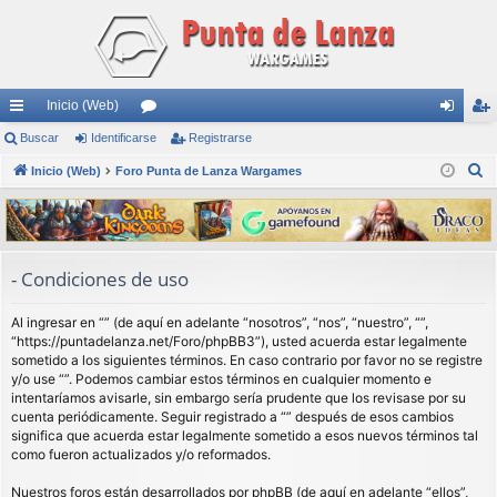
Inicio (Web)
nl
Buscar
Identificarse
or
Registrarse
de
eg
B
ac
Inicio (Web)
Foro Punta de Lanza Wargames
os
nti
ist
u
es
fic
ra
s
rá
ar
rs
c
a
pi
se
e
- Condiciones de uso
r
do
Al ingresar en “” (de aquí en adelante “nosotros”, “nos”, “nuestro”, “”,
s
“https://puntadelanza.net/Foro/phpBB3”), usted acuerda estar legalmente
sometido a los siguientes términos. En caso contrario por favor no se registre
y/o use “”. Podemos cambiar estos términos en cualquier momento e
intentaríamos avisarle, sin embargo sería prudente que los revisase por su
cuenta periódicamente. Seguir registrado a “” después de esos cambios
significa que acuerda estar legalmente sometido a esos nuevos términos tal
como fueron actualizados y/o reformados.
Nuestros foros están desarrollados por phpBB (de aquí en adelante “ellos”,