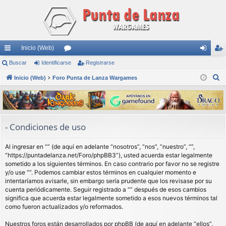
Inicio (Web)
nl
Buscar
Identificarse
or
Registrarse
de
eg
B
ac
Inicio (Web)
Foro Punta de Lanza Wargames
os
nti
ist
u
es
fic
ra
s
rá
ar
rs
c
a
pi
se
e
- Condiciones de uso
r
do
Al ingresar en “” (de aquí en adelante “nosotros”, “nos”, “nuestro”, “”,
s
“https://puntadelanza.net/Foro/phpBB3”), usted acuerda estar legalmente
sometido a los siguientes términos. En caso contrario por favor no se registre
y/o use “”. Podemos cambiar estos términos en cualquier momento e
intentaríamos avisarle, sin embargo sería prudente que los revisase por su
cuenta periódicamente. Seguir registrado a “” después de esos cambios
significa que acuerda estar legalmente sometido a esos nuevos términos tal
como fueron actualizados y/o reformados.
Nuestros foros están desarrollados por phpBB (de aquí en adelante “ellos”,