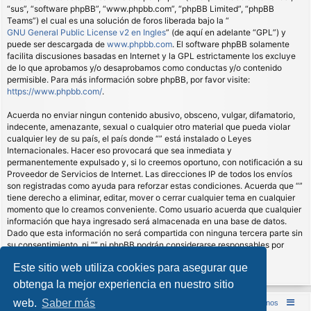
“sus”, “software phpBB”, “www.phpbb.com”, “phpBB Limited”, “phpBB
Teams”) el cual es una solución de foros liberada bajo la “
GNU General Public License v2 en Ingles
” (de aquí en adelante “GPL”) y
puede ser descargada de
www.phpbb.com
. El software phpBB solamente
facilita discusiones basadas en Internet y la GPL estrictamente los excluye
de lo que aprobamos y/o desaprobamos como conductas y/o contenido
permisible. Para más información sobre phpBB, por favor visite:
https://www.phpbb.com/
.
Acuerda no enviar ningun contenido abusivo, obsceno, vulgar, difamatorio,
indecente, amenazante, sexual o cualquier otro material que pueda violar
cualquier ley de su país, el país donde “” está instalado o Leyes
Internacionales. Hacer eso provocará que sea inmediata y
permanentemente expulsado y, si lo creemos oportuno, con notificación a su
Proveedor de Servicios de Internet. Las direcciones IP de todos los envíos
son registradas como ayuda para reforzar estas condiciones. Acuerda que “”
tiene derecho a eliminar, editar, mover o cerrar cualquier tema en cualquier
momento que lo creamos conveniente. Como usuario acuerda que cualquier
información que haya ingresado será almacenada en una base de datos.
Dado que esta información no será compartida con ninguna tercera parte sin
su consentimiento, ni “” ni phpBB podrán considerarse responsables por
cualquier intento de hacking que conlleve a que los datos sean
Este sitio web utiliza cookies para asegurar que
comprometidos.
obtenga la mejor experiencia en nuestro sitio
web.
Saber más
Inicio (Web)
Foro Punta de Lanza Wargames
Contáctenos