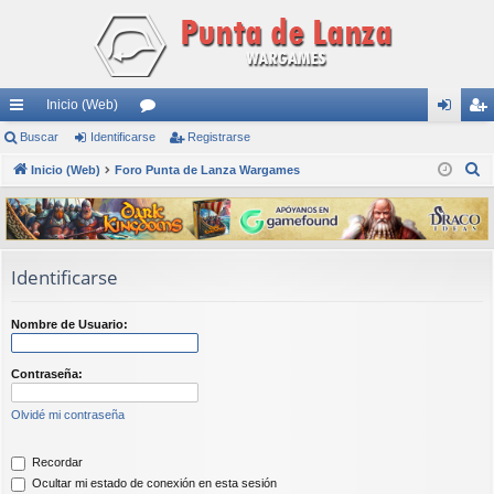
Inicio (Web)
nl
Buscar
Identificarse
or
Registrarse
de
eg
B
ac
Inicio (Web)
Foro Punta de Lanza Wargames
os
nti
ist
u
es
fic
ra
s
rá
ar
rs
c
a
pi
se
e
Identificarse
r
do
Nombre de Usuario:
s
Contraseña:
Olvidé mi contraseña
Recordar
Ocultar mi estado de conexión en esta sesión